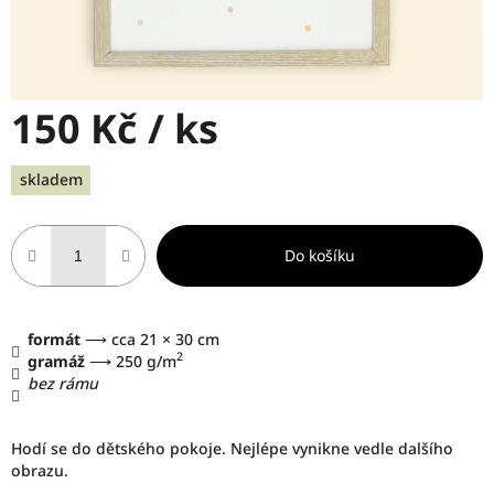
150 Kč
/ ks
Měrná
skladem
cena:
Do košíku
formát
⟶ cca 21 × 30 cm
2
gramáž
⟶ 250 g/m
bez rámu
Hodí se do dětského pokoje. Nejlépe vynikne vedle dalšího
obrazu.