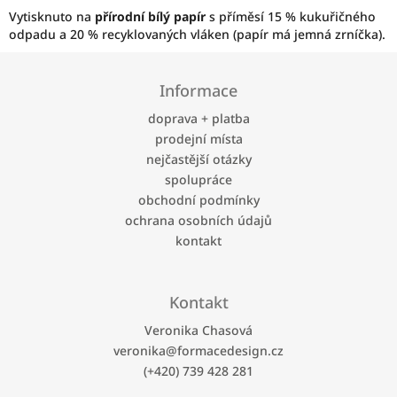
Vytisknuto na
přírodní bílý papír
s příměsí 15 % kukuřičného
odpadu a 20 % recyklovaných vláken (papír má jemná zrníčka).
Z
á
Informace
p
a
doprava + platba
t
prodejní místa
í
nejčastější otázky
spolupráce
obchodní podmínky
ochrana osobních údajů
kontakt
Kontakt
Veronika Chasová
veronika
@
formacedesign.cz
(+420) 739 428 281