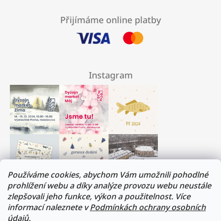
Přijímáme online platby
Instagram
Používáme cookies, abychom Vám umožnili pohodlné
prohlížení webu a díky analýze provozu webu neustále
zlepšovali jeho funkce, výkon a použitelnost. Více
Milí přátelé, musíme si trochu odpočinout :)
informací naleznete v
Podmínkách ochrany osobních
V termínu 17. - 31.července budeme na dovolené.
údajů.