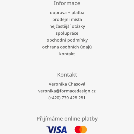
Informace
p
a
doprava + platba
t
prodejní místa
í
nejčastější otázky
spolupráce
obchodní podmínky
ochrana osobních údajů
kontakt
Kontakt
Veronika Chasová
veronika
@
formacedesign.cz
(+420) 739 428 281
Přijímáme online platby