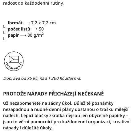
radost do každodenní rutiny.
formát
⟶ 7,2 x 7,2 cm
počet listů
⟶ 50
2
papír
⟶ 80 g/m
Doprava od 75 Kč, nad 1 200 Kč zdarma.
PROTOŽE NÁPADY PŘICHÁZEJÍ NEČEKANĚ
Už nezapomenete na žádný úkol. Důležité poznámky
nezapadnou a nudné denní plány dostanou o trošku milejší
nádech. Lepící bločky zkrátka nejsou jen obyčejné papírky –
jsou to věrní pomocníci pro každodenní organizaci, kreativní
nápady i důležité úkoly.