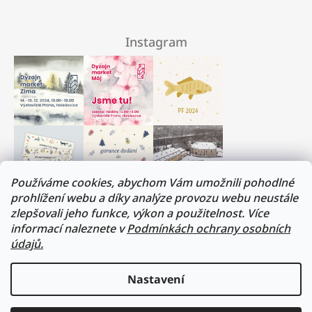
Instagram
Používáme cookies, abychom Vám umožnili pohodlné
prohlížení webu a díky analýze provozu webu neustále
zlepšovali jeho funkce, výkon a použitelnost. Více
Milí přátelé, musíme si trochu odpočinout :)
informací naleznete v
Podmínkách ochrany osobních
V termínu 17. - 31.července budeme na dovolené.
údajů.
Všechny objednávky budou vyřízeny v prvním
srpnovém týdnu. Děkujeme za pochopení!
Nastavení
Přejeme vám všem krásné léto!
sledovat na instagramu
Lukáš a Veronika