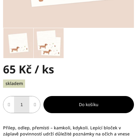
65 Kč
/ ks
Měrná
skladem
cena:
Do košíku
Přilep, odlep, přemísti – kamkoli, kdykoli. Lepící bloček v
záplavě povinností udrží důležité poznámky na očích a vnese