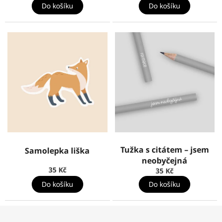
Do košíku
Do košíku
Tužka s citátem – jsem
Samolepka liška
neobyčejná
35 Kč
35 Kč
Do košíku
Do košíku
Z
á