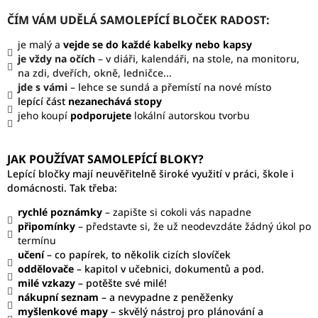
ČÍM VÁM UDĚLÁ SAMOLEPÍCÍ BLOČEK RADOST:
je malý a
vejde se do každé kabelky nebo kapsy
je vždy na očích
– v diáři, kalendáři, na stole, na monitoru,
na zdi, dveřích, okně, ledničce...
jde s vámi
– lehce se sundá a přemístí na nové místo
lepící část
nezanechává
stopy
jeho koupí
podporujete
lokální autorskou tvorbu
JAK POUŽÍVAT SAMOLEPÍCÍ BLOKY?
Lepící bločky mají neuvěřitelně široké využití v práci, škole i
domácnosti. Tak třeba:
rychlé poznámky
– zapište si cokoli vás napadne
připomínky
– představte si, že už neodevzdáte žádný úkol po
termínu
učení
– co papírek, to několik cizích slovíček
oddělovače
– kapitol v učebnici, dokumentů a pod.
milé vzkazy
– potěšte své milé!
nákupní seznam
– a nevypadne z peněženky
myšlenkové mapy
– skvělý nástroj pro plánování a