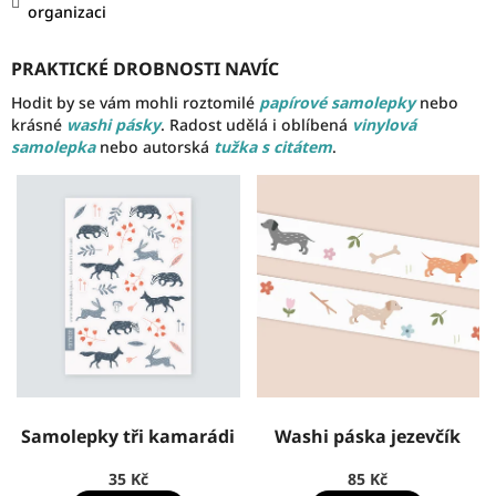
organizaci
PRAKTICKÉ DROBNOSTI NAVÍC
Hodit by se vám mohli roztomilé
papírové samolepky
nebo
krásné
washi pásky
. Radost udělá i oblíbená
vinylová
samolepka
nebo autorská
tužka s citátem
.
Samolepky tři kamarádi
Washi páska jezevčík
35 Kč
85 Kč