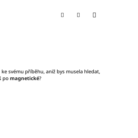
Nákupní koší
Hledat
Přihlášení
š ke svému příběhu, aniž bys musela hledat,
š po
magnetické
?