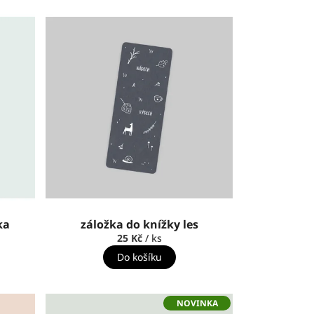
ka
záložka do knížky les
25 Kč
/ ks
Do košíku
NOVINKA