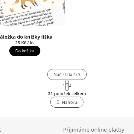
áložka do knížky liška
25 Kč
/ ks
Do košíku
Načíst další 3
S
1
2
t
O
r
21
položek celkem
v
á
l
n
Nahoru
á
k
o
d
v
a
á
c
n
t
Přijímáme online platby
í
í