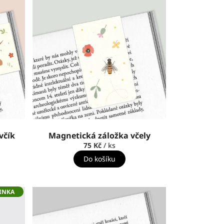
včík
Magnetická záložka včely
75 Kč
/ ks
Do košíku
INKA