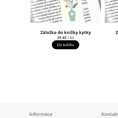
Záložka do knížky kytky
Z
25 Kč
/ ks
Do košíku
Z
á
Informace
Kontak
p