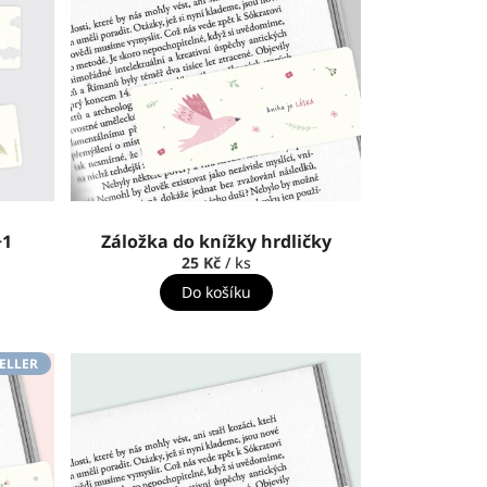
+1
Záložka do knížky hrdličky
25 Kč
/ ks
Do košíku
ELLER