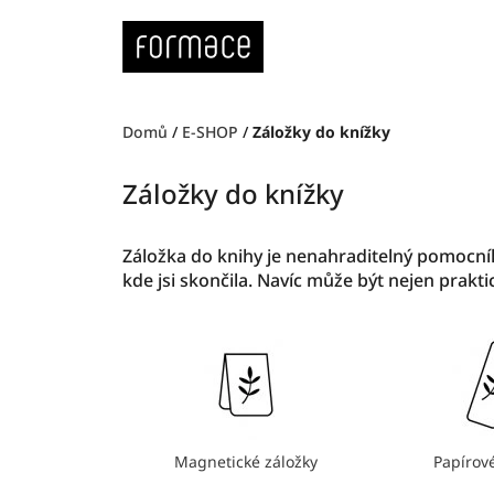
Přejít
na
obsah
Domů
/
E-SHOP
/
Záložky do knížky
Záložky do knížky
Záložka do knihy je nenahraditelný pomocník
kde jsi skončila. Navíc může být nejen praktic
Ř
e
k
l
/
a
j
s
i
Magnetické záložky
Papírové
: