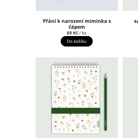
Přání k narození miminka s
s
čápem
69 Kč
/ ks
Do košíku