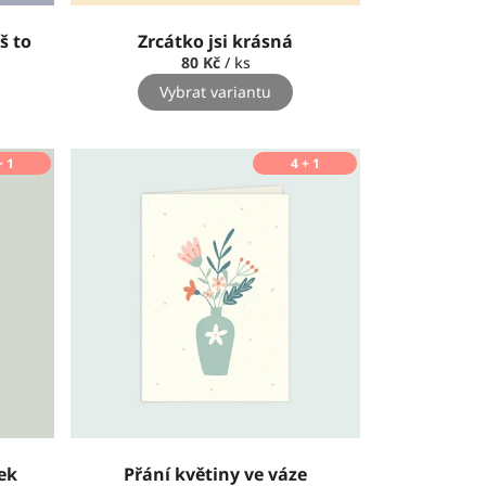
š to
Zrcátko jsi krásná
80 Kč
/ ks
Vybrat variantu
+ 1
4 + 1
ek
Přání květiny ve váze