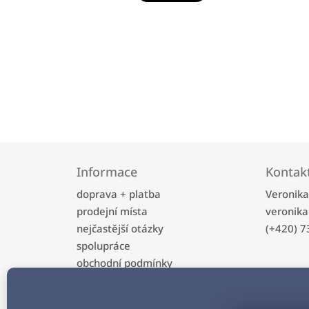
Z
á
Informace
Kontak
p
a
doprava + platba
Veronik
t
prodejní místa
veronika
í
nejčastější otázky
(+420) 7
spolupráce
obchodní podmínky
ochrana osobních údajů
kontakt