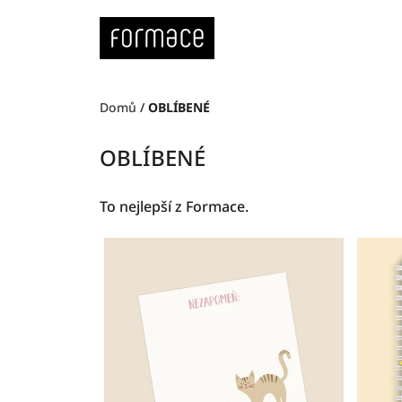
Přejít
na
obsah
Domů
/
OBLÍBENÉ
OBLÍBENÉ
To nejlepší z Formace.
V
ý
p
i
s
p
r
o
d