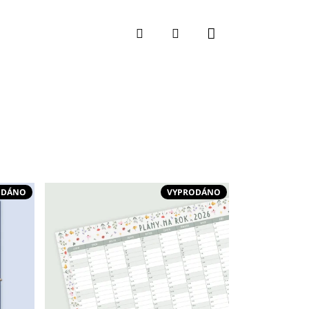
Nákupní koší
Hledat
Přihlášení
ODÁNO
VYPRODÁNO