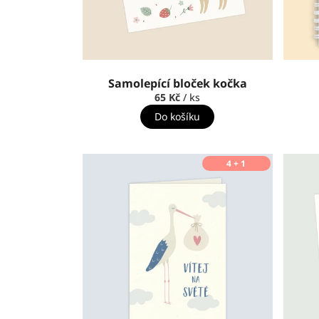
u
k
t
ů
Samolepící bloček kočka
65 Kč
/ ks
Do košíku
4 + 1