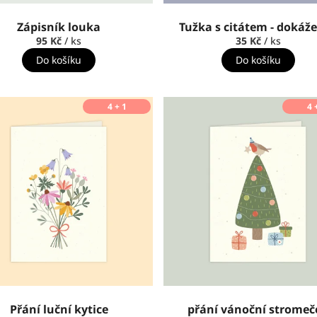
Zápisník louka
Tužka s citátem - dokáže
95 Kč
/ ks
35 Kč
/ ks
Do košíku
Do košíku
4 + 1
4 
Přání luční kytice
přání vánoční stromeč