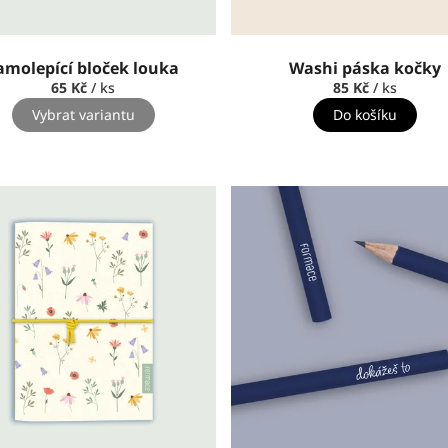
amolepící bloček louka
Washi páska kočky
65 Kč
/ ks
85 Kč
/ ks
Vybrat variantu
Do košíku