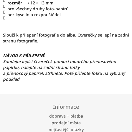
rozměr
⟶ 12
× 13 mm
pro všechny druhy foto-papírů
bez kyselin a rozpouštědel
Slouží k přilepení fotografie do alba. Čtverečky se lepí na zadní
stranu fotografie.
NÁVOD K PŘILEPENÍ:
Sundejte lepící čtvereček pomocí modrého přenosového
papírku, nalepte na zadní stranu fotky
a přenosový papírek strhněte. Poté přilepte fotku na vybraný
podklad.
Z
á
Informace
p
a
doprava + platba
t
prodejní místa
í
nejčastější otázky