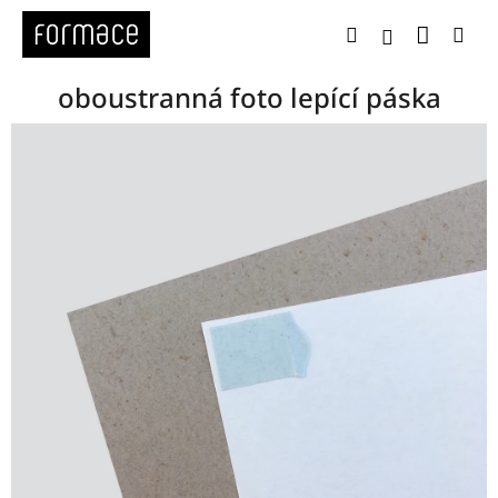
Přejít
Nákup
Hledat
Me
na
Přihlášení
obsah
oboustranná foto lepící páska