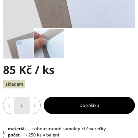
85 Kč
/ ks
Měrná
skladem
cena:
Do košíku
materiál
⟶ oboustranné samolepící čtverečky
počet
⟶ 250 ks v balení