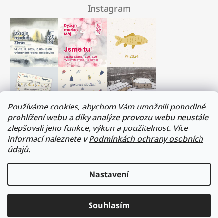
Instagram
Používáme cookies, abychom Vám umožnili pohodlné
prohlížení webu a díky analýze provozu webu neustále
zlepšovali jeho funkce, výkon a použitelnost. Více
Milí přátelé, musíme si trochu odpočinout :)
informací naleznete v
Podmínkách ochrany osobních
V termínu 17. - 31.července budeme na dovolené.
údajů.
Všechny objednávky budou vyřízeny v prvním
srpnovém týdnu. Děkujeme za pochopení!
Nastavení
Přejeme vám všem krásné léto!
sledovat na instagramu
Lukáš a Veronika
Souhlasím
2026 formacedesign
vytvořil shoptet