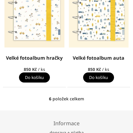
Velké fotoalbum hračky
Velké fotoalbum auta
850 Kč
/ ks
850 Kč
/ ks
Do košíku
Do košíku
6
položek celkem
O
v
l
Z
á
á
Informace
d
p
a
a
doprava + platba