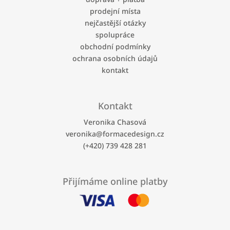
c
t
prodejní místa
í
í
p
nejčastější otázky
r
spolupráce
v
obchodní podmínky
k
ochrana osobních údajů
y
kontakt
v
ý
p
i
Kontakt
s
u
Veronika Chasová
veronika
@
formacedesign.cz
(+420) 739 428 281
Přijímáme online platby