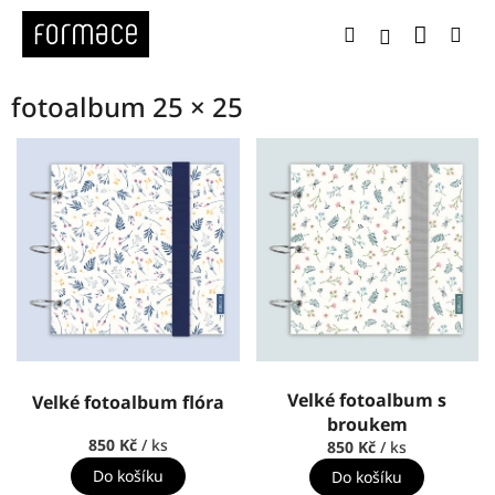
Přejít
Nákup
Hledat
Me
na
Přihlášení
obsah
fotoalbum 25 × 25
V
ý
p
i
s
p
r
o
d
u
k
Velké fotoalbum s
Velké fotoalbum flóra
t
broukem
ů
850 Kč
/ ks
850 Kč
/ ks
Do košíku
Do košíku