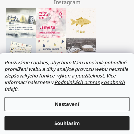
Instagram
Používáme cookies, abychom Vám umožnili pohodlné
prohlížení webu a díky analýze provozu webu neustále
zlepšovali jeho funkce, výkon a použitelnost. Více
Milí přátelé, musíme si trochu odpočinout :)
informací naleznete v
Podmínkách ochrany osobních
V termínu 17. - 31.července budeme na dovolené.
údajů.
Všechny objednávky budou vyřízeny v prvním
srpnovém týdnu. Děkujeme za pochopení!
Nastavení
Přejeme vám všem krásné léto!
sledovat na instagramu
Lukáš a Veronika
Souhlasím
2026 formacedesign
vytvořil shoptet