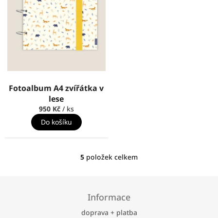
Fotoalbum A4 zvířátka v
lese
950 Kč
/ ks
Do košíku
5
položek celkem
O
v
l
Z
á
á
Informace
d
p
a
a
doprava + platba
c