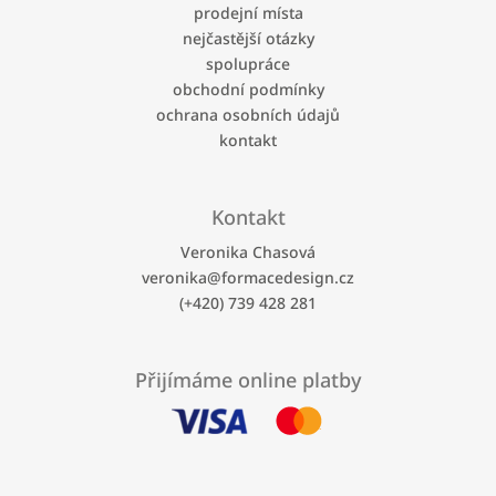
t
prodejní místa
í
í
p
nejčastější otázky
r
spolupráce
v
obchodní podmínky
k
ochrana osobních údajů
y
kontakt
v
ý
p
i
Kontakt
s
u
Veronika Chasová
veronika
@
formacedesign.cz
(+420) 739 428 281
Přijímáme online platby