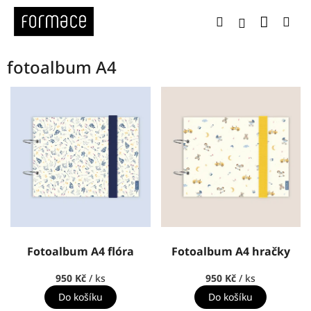
Přejít
Nákup
Hledat
Me
na
Přihlášení
obsah
fotoalbum A4
V
ý
p
i
s
p
r
o
d
u
k
Fotoalbum A4 flóra
Fotoalbum A4 hračky
t
ů
950 Kč
/ ks
950 Kč
/ ks
Do košíku
Do košíku