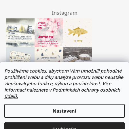
Instagram
Používáme cookies, abychom Vám umožnili pohodlné
prohlížení webu a díky analýze provozu webu neustále
zlepšovali jeho funkce, výkon a použitelnost. Více
Milí přátelé, musíme si trochu odpočinout :)
informací naleznete v
Podmínkách ochrany osobních
V termínu 17. - 31.července budeme na dovolené.
údajů.
Všechny objednávky budou vyřízeny v prvním
srpnovém týdnu. Děkujeme za pochopení!
Nastavení
Přejeme vám všem krásné léto!
sledovat na instagramu
Lukáš a Veronika