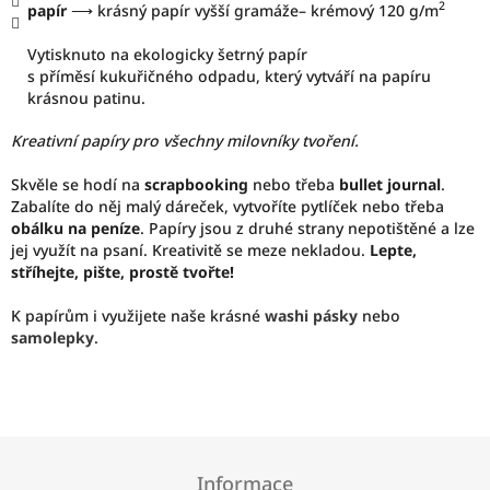
2
papír
⟶ krásný papír vyšší gramáže
–⁠ krémový 120 g/m
Vytisknuto na ekologicky šetrný papír
s příměsí kukuřičného odpadu, který vytváří na papíru
krásnou patinu.
Kreativní papíry pro všechny milovníky tvoření.
Skvěle se hodí na
scrapbooking
nebo třeba
bullet journal
.
Zabalíte do něj malý dáreček, vytvoříte pytlíček nebo třeba
obálku na peníze
. Papíry jsou z druhé strany nepotištěné a lze
jej využít na psaní. Kreativitě se meze nekladou.
Lepte,
stříhejte, pište, prostě tvořte!
K papírům i využijete naše krásné
washi pásky
nebo
samolepky
.
Z
á
Informace