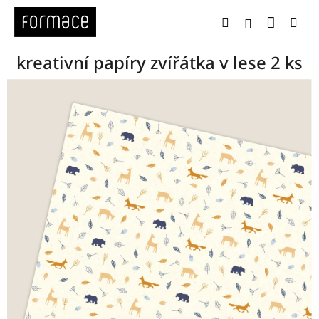
Přejít
Nákup
Hledat
Me
na
Přihlášení
obsah
kreativní papíry zvířátka v lese 2 ks