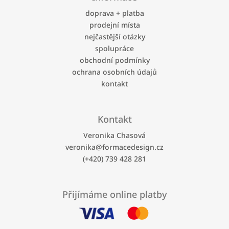
p
a
doprava + platba
t
prodejní místa
í
nejčastější otázky
spolupráce
obchodní podmínky
ochrana osobních údajů
kontakt
Kontakt
Veronika Chasová
veronika
@
formacedesign.cz
(+420) 739 428 281
Přijímáme online platby