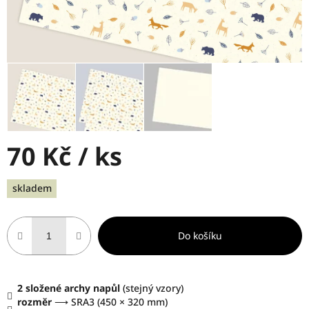
70 Kč
/ ks
Měrná
skladem
cena:
Do košíku
2 složené archy napůl
(stejný vzory)
rozměr
⟶ SRA3 (450 × 320 mm)