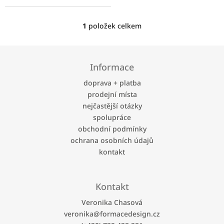
1
položek celkem
O
v
l
Z
á
á
Informace
d
p
a
a
doprava + platba
c
t
prodejní místa
í
í
p
nejčastější otázky
r
spolupráce
v
obchodní podmínky
k
ochrana osobních údajů
y
kontakt
v
ý
p
i
Kontakt
s
u
Veronika Chasová
veronika
@
formacedesign.cz