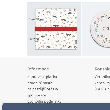
Z
á
Informace
Kontak
p
a
doprava + platba
Veronik
t
prodejní místa
veronika
í
nejčastější otázky
(+420) 7
spolupráce
obchodní podmínky
ochrana osobních údajů