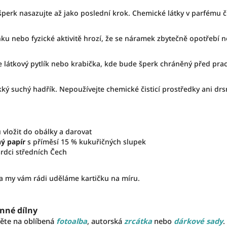
šperk nasazujte až jako poslední krok. Chemické látky v parfému 
nku nebo fyzické aktivitě hrozí, že se náramek zbytečně opotřebí 
je látkový pytlík nebo krabička, kde bude šperk chráněný před pr
ký suchý hadřík. Nepoužívejte chemické čisticí prostředky ani drs
u vložit do obálky a darovat
ý papír
s příměsí 15 % kukuřičných slupek
srdci středních Čech
 a my vám rádi uděláme kartičku na míru.
inné dílny
něte na oblíbená
fotoalba
, autorská
zrcátka
nebo
dárkové
sady
.