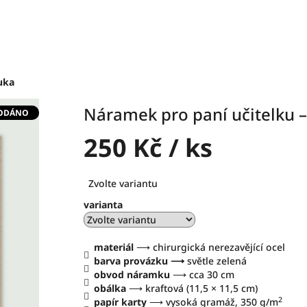
uka
Náramek pro paní učitelku –
ODÁNO
250 Kč
/ ks
Měrná
Zvolte variantu
cena:
varianta
materiál
⟶ chirurgická nerezavějící ocel
barva provázku ⟶
světle zelená
obvod náramku
⟶ cca 30 cm
obálka
⟶ kraftová (11,5 × 11,5 cm)
2
papír karty
⟶ vysoká gramáž, 350 g/m