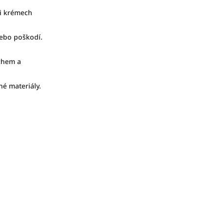
či krémech
nebo poškodí.
achem a
né materiály.