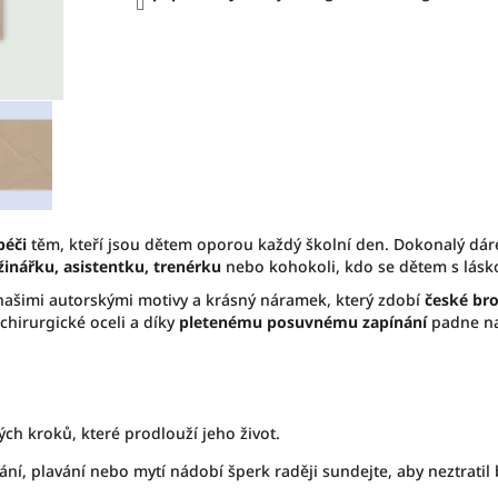
péči
těm, kteří jsou dětem oporou každý školní den. Dokonalý dár
žinářku, asistentku, trenérku
nebo kohokoli, kdo se dětem s lásk
našimi autorskými motivy a krásný náramek, který zdobí
české br
chirurgické oceli a díky
pletenému posuvnému zapínání
padne na
ých kroků, které prodlouží jeho život.
ání, plavání nebo mytí nádobí šperk raději sundejte, aby neztratil