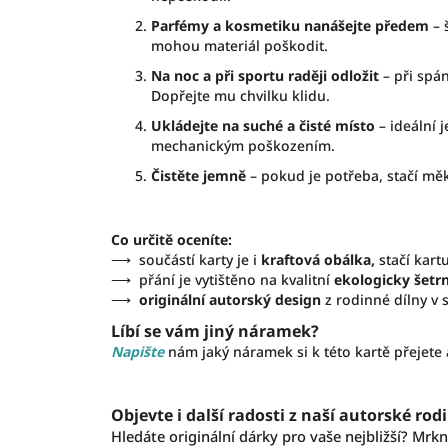
Parfémy a kosmetiku nanášejte předem
– 
mohou materiál poškodit.
Na noc a při sportu raději odložit
– při spá
Dopřejte mu chvilku klidu.
Ukládejte na suché a čisté místo
– ideální 
mechanickým poškozením.
Čistěte jemně
– pokud je potřeba, stačí měk
Co určitě oceníte:
⟶ součástí karty je i
kraftová obálka,
stačí kart
⟶ přání je vytištěno na kvalitní
ekologicky šetrn
⟶
originální autorský design
z rodinné dílny v 
Líbí se vám jiný náramek?
Napište
nám jaký náramek si k této kartě přejete
Objevte i další radosti z naší autorské rod
Hledáte originální dárky pro vaše nejbližší? Mrk