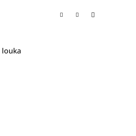
Nákupní koší
Hledat
Přihlášení
 louka