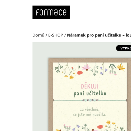
Přejít
na
obsah
Domů
/
E-SHOP
/
Náramek pro paní učitelku – lo
VYPR