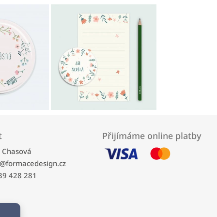
t
Přijímáme online platby
a Chasová
@
formacedesign.cz
39 428 281