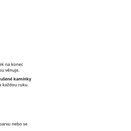
ek na konec
ou věnuje.
oušené kamínky
 každou ruku.
 barvu nebo se