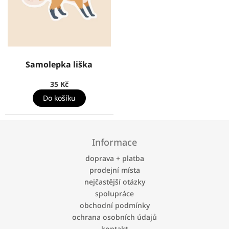
Samolepka liška
35 Kč
Do košíku
Z
á
Informace
p
a
doprava + platba
t
prodejní místa
í
nejčastější otázky
spolupráce
obchodní podmínky
ochrana osobních údajů
kontakt