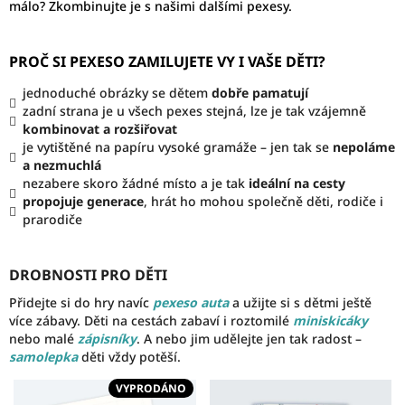
málo? Zkombinujte je s našimi dalšími pexesy.
PROČ SI PEXESO ZAMILUJETE VY I VAŠE DĚTI?
jednoduché obrázky se dětem
dobře pamatují
zadní strana je u všech pexes stejná,
lze je tak vzájemně
kombinovat a rozšiřovat
je vytištěné na papíru vysoké gramáže – jen tak se
nepoláme
a nezmuchlá
nezabere skoro žádné místo a je tak
ideální na cesty
propojuje generace
, hrát ho mohou společně děti, rodiče i
prarodiče
DROBNOSTI PRO DĚTI
Přidejte si do hry navíc
pexeso auta
a užijte si s dětmi ještě
více zábavy. Děti na cestách zabaví i
roztomilé
miniskicáky
nebo malé
zápisníky
. A nebo jim udělejte jen tak radost –
samolepka
děti vždy potěší.
VYPRODÁNO