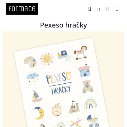
Přejít
Nákup
Hledat
Me
na
Přihlášení
obsah
Pexeso hračky