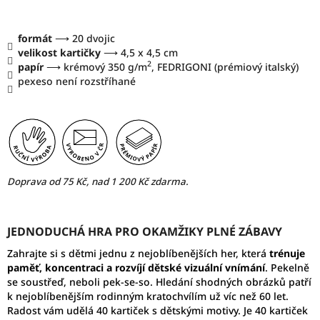
formát
⟶ 20 dvojic
velikost kartičky
⟶ 4,5 x 4,5 cm
2
papír
⟶ krémový 350 g/m
, FEDRIGONI (prémiový italský)
pexeso není rozstříhané
Doprava od 75 Kč, nad 1 200 Kč zdarma.
JEDNODUCHÁ HRA PRO OKAMŽIKY PLNÉ ZÁBAVY
Zahrajte si s dětmi jednu z nejoblíbenějších her, která
trénuje
paměť, koncentraci a rozvíjí dětské vizuální vnímání
. Pekelně
se soustřeď, neboli pek-se-so. Hledání shodných obrázků patří
k nejoblíbenějším rodinným kratochvílím už víc než 60 let.
Radost vám udělá 40 kartiček s dětskými motivy. Je 40 kartiček