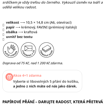
srdíčkem je vždy trefou do černého. Vykouzlí úsměv na tváři a
udělá velikou radost.
velikost
⟶ 10,5 × 14,8 cm (A6, otevírací)
papír
⟶ krémový, FAVINI (prémiový italský)
obálka
⟶ kraftová
uvnitř
bez textu
Doprava od 75 Kč, nad 1 200 Kč zdarma.
Akce 4+1 zdarma
Vyberte si libovolných 5 přání do košíku,
a jedno z nich máte od nás jako dárek.
PAPÍROVÉ PŘÁNÍ
–
DARUJTE RADOST, KTERÁ PŘETRVÁ