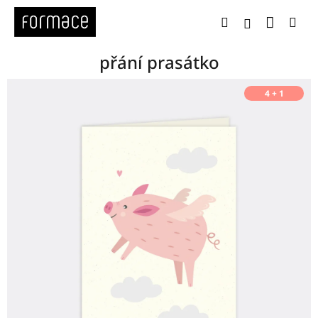
Přejít
Nákup
Hledat
Me
na
Přihlášení
obsah
přání prasátko
4 + 1