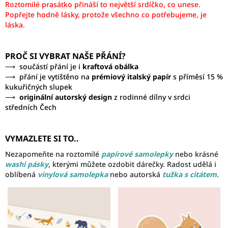
Roztomilé prasátko přináší to největší srdíčko, co unese.
Popřejte hodně lásky, protože všechno co potřebujeme, je
láska.
PROČ SI VYBRAT NAŠE PŘÁNÍ?
⟶ součástí přání je i
kraftová obálka
⟶ přání je vytištěno na
prémiový italský papír
s příměsí 15 %
kukuřičných slupek
⟶
originální autorský design
z rodinné dílny v srdci
středních Čech
VYMAZLETE SI TO..
Nezapomeňte na roztomilé
papírové samolepky
nebo krásné
washi pásky
, kterými můžete ozdobit dárečky. Radost udělá i
oblíbená
vinylová samolepka
nebo autorská
tužka s citátem
.