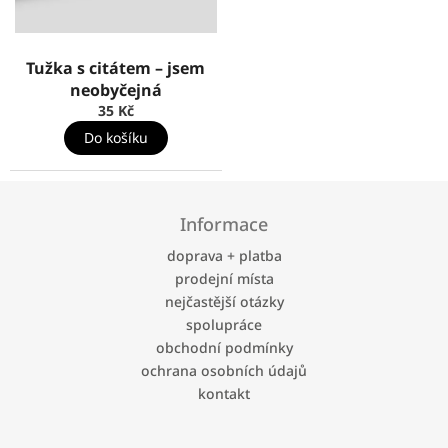
Tužka s citátem – jsem
neobyčejná
35 Kč
Do košíku
Z
á
Informace
p
a
doprava + platba
t
prodejní místa
í
nejčastější otázky
spolupráce
obchodní podmínky
ochrana osobních údajů
kontakt