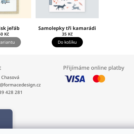
isk jeřáb
Samolepky tři kamarádi
0 Kč
35 Kč
variantu
Do košíku
t
Přijímáme online platby
a Chasová
@
formacedesign.cz
39 428 281