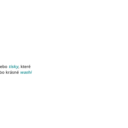
 nebo
tisky
, které
bo krásné
washi