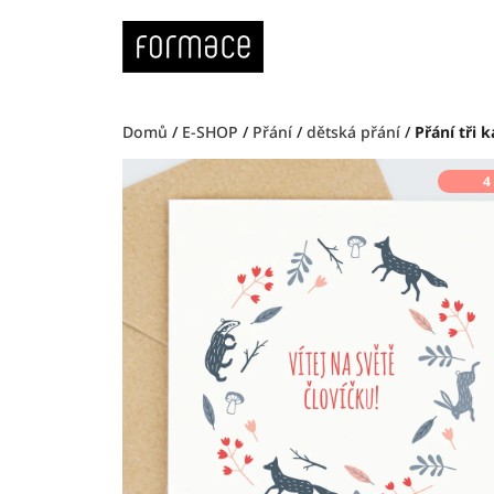
Přejít
na
obsah
Domů
/
E-SHOP
/
Přání
/
dětská přání
/
Přání tři 
4