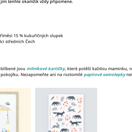
jim tenhle okamžik vždy připomene.
říměsí 15 % kukuřičných slupek
dci středních Čech
oblíbené jsou
milníkové kartičky
, které potěší každou maminku,
 pokojíku. Nezapomeňte ani na roztomilé
papírové samolepky
ne