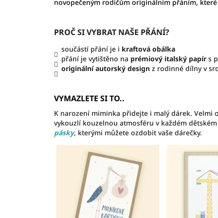
novopečeným rodičům originálním přáním, které 
PROČ SI VYBRAT NAŠE PŘÁNÍ?
součástí přání je i
kraftová obálka
přání je vytištěno na
prémiový italský papír
s p
originální autorský design
z rodinné dílny v sr
VYMAZLETE SI TO..
K narození miminka přidejte i malý dárek. Velmi 
vykouzlí kouzelnou atmosféru v každém dětském
pásky
, kterými můžete ozdobit vaše dárečky.