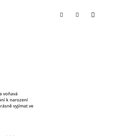
Nákupní koší
Hledat
Přihlášení
a voňavá
ání k narození
rásně vyjímat ve