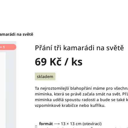
kamarádi na světě
Přání tři kamarádi na světě
 + 1
69 Kč
/ ks
Měrná
skladem
cena:
Ta nejroztomilejší blahopřání máme pro všechn
miminka, která se právě začala smát na svět. Př
miminka udělá spoustu radosti a bude se také k
vzpomínkové krabičce nebo kufříku.
formát
⟶ 13 × 13 cm (otevírací)