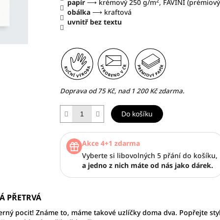
2
papír
⟶ krémový 250 g/m
, FAVINI (prémiový 
obálka
⟶ kraftová
uvnitř
bez textu
Doprava od 75 Kč, nad 1 200 Kč zdarma.
Do košíku
Akce 4+1 zdarma
Vyberte si libovolných 5 přání do košíku,
a jedno z nich máte od nás jako dárek.
Á PŘETRVÁ
dherný pocit! Známe to, máme takové uzlíčky doma dva. Popřejte sty