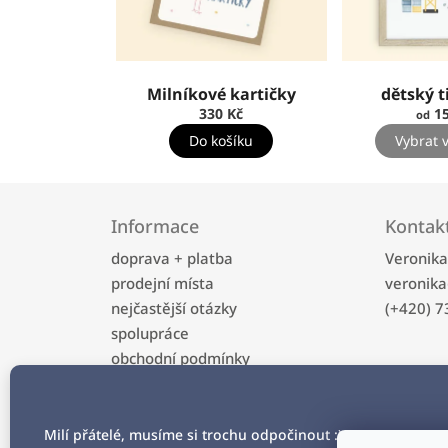
Milníkové kartičky
dětský t
330 Kč
15
od
Do košíku
Vybrat 
Z
á
Informace
Kontak
p
a
doprava + platba
Veronik
t
prodejní místa
veronika
í
nejčastější otázky
(+420) 7
spolupráce
obchodní podmínky
ochrana osobních údajů
kontakt
Milí přátelé, musíme si trochu odpočinout :)