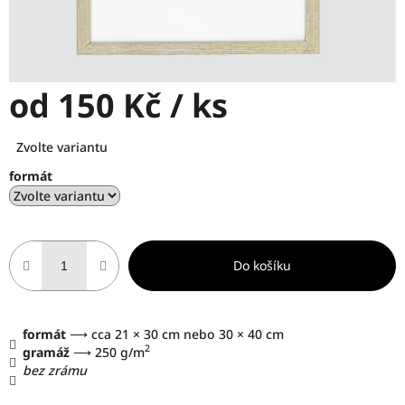
od
150 Kč
/ ks
Měrná
Zvolte variantu
cena:
formát
Do košíku
formát
⟶ cca 21 × 30 cm nebo 30 × 40 cm
2
gramáž
⟶ 250 g/m
bez zrámu