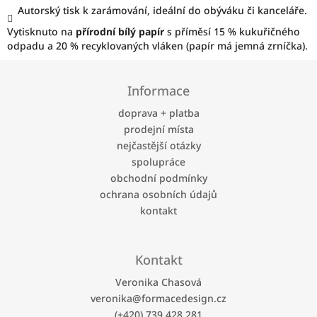
Autorský tisk k zarámování, ideální do obýváku či kanceláře.
Vytisknuto na
přírodní bílý papír
s příměsí 15 % kukuřičného
odpadu a 20 % recyklovaných vláken (papír má jemná zrníčka).
Z
á
Informace
p
a
doprava + platba
t
prodejní místa
í
nejčastější otázky
spolupráce
obchodní podmínky
ochrana osobních údajů
kontakt
Kontakt
Veronika Chasová
veronika
@
formacedesign.cz
(+420) 739 428 281