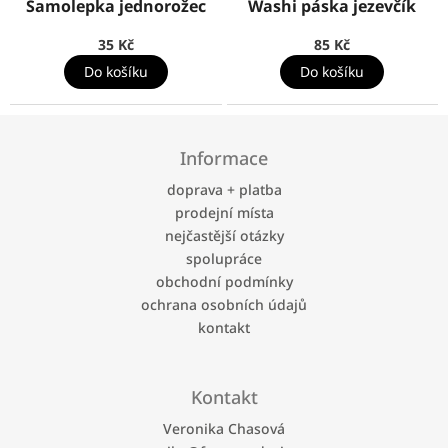
Samolepka jednorožec
Washi páska jezevčík
35 Kč
85 Kč
Do košíku
Do košíku
Z
á
Informace
p
a
doprava + platba
t
prodejní místa
í
nejčastější otázky
spolupráce
obchodní podmínky
ochrana osobních údajů
kontakt
Kontakt
Veronika Chasová