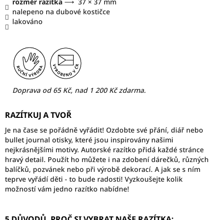
rozměr razítka
⟶
37 × 37 mm
nalepeno na dubové kostičce
lakováno
Doprava od 65 Kč, nad 1 200 Kč zdarma.
RAZÍTKUJ A TVOŘ
Je na čase se pořádně vyřádit! Ozdobte své přání, diář nebo
bullet journal otisky, které jsou inspirovány našimi
nejkrásnějšími motivy. Autorské razítko přidá každé stránce
hravý detail. Použít ho můžete i na zdobení dárečků, různých
balíčků, pozvánek nebo při výrobě dekorací. A jak se s ním
teprve vyřádí děti - to bude radosti! Vyzkoušejte kolik
možností vám jedno razítko nabídne!
5 DŮVODŮ, PROČ SI VYBRAT NAŠE RAZÍTKA: