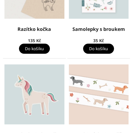
Razítko kočka
Samolepky s broukem
135 Kč
35 Kč
Do košíku
Do košíku