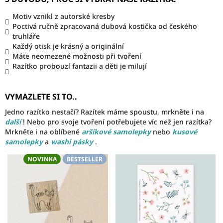
Motiv vznikl z autorské kresby
Poctivá ručně zpracovaná dubová kostička od českého
truhláře
Každý otisk je krásný a originální
Máte neomezené možnosti při tvoření
Razítko probouzí fantazii a děti je milují
VYMAZLETE SI TO..
Jedno razítko nestačí? Razítek máme spoustu, mrkněte i na
další
! Nebo pro svoje tvoření potřebujete víc než jen razítka?
Mrkněte i na oblíbené
aršíkové samolepky
nebo
kusové
samolepky
a
washi pásky
.
NOVINKA
BESTSELLER