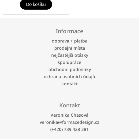
Do košíku
Z
á
Informace
p
a
doprava + platba
t
prodejní místa
í
nejčastější otázky
spolupráce
obchodní podmínky
ochrana osobních údajů
kontakt
Kontakt
Veronika Chasová
veronika
@
formacedesign.cz
(+420) 739 428 281