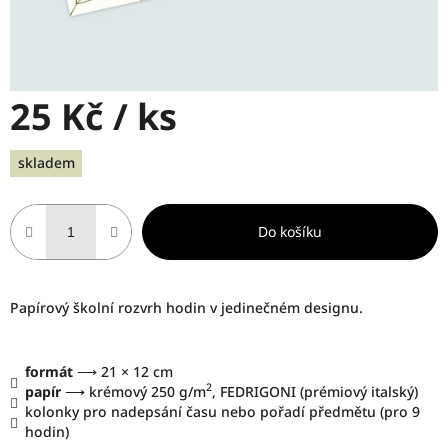
25 Kč
/ ks
Měrná
skladem
cena:
Do košíku
Papírový školní rozvrh hodin v jedinečném designu.
formát
⟶ 21 × 12 cm
2
papír
⟶ krémový 250 g/m
, FEDRIGONI (prémiový italský)
kolonky pro nadepsání času nebo pořadí předmětu (pro 9
hodin)