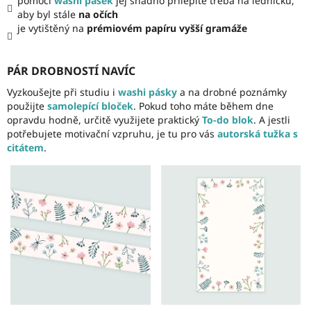
pomocí
washi pásek
jej snadno přilepíte třeba na ledničku,
aby byl stále
na očích
je vytištěný na
prémiovém papíru vyšší gramáže
PÁR DROBNOSTÍ NAVÍC
Vyzkoušejte při studiu i
washi pásky
a na drobné poznámky
použijte
samolepící bloček
. Pokud toho máte během dne
opravdu hodně, určitě využijete praktický
To-do blok
. A jestli
potřebujete motivační vzpruhu, je tu pro vás
autorská tužka s
citátem
.