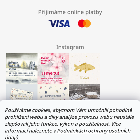
Přijímáme online platby
Instagram
Používáme cookies, abychom Vám umožnili pohodlné
prohlížení webu a díky analýze provozu webu neustále
zlepšovali jeho funkce, výkon a použitelnost. Více
Milí přátelé, musíme si trochu odpočinout :)
informací naleznete v
Podmínkách ochrany osobních
V termínu 17. - 31.července budeme na dovolené.
údajů.