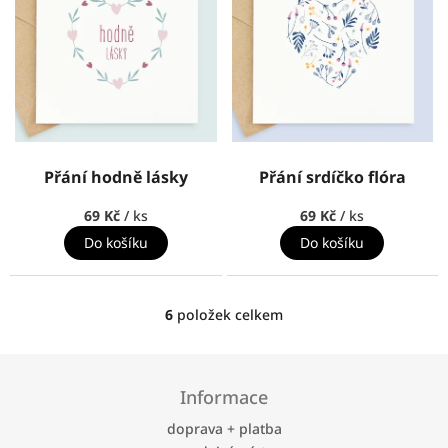
Přání hodně lásky
Přání srdíčko flóra
69 Kč
/ ks
69 Kč
/ ks
Do košíku
Do košíku
6
položek celkem
O
v
l
Z
á
á
Informace
d
p
a
a
doprava + platba
c