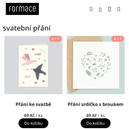
Přejít
Nákup
Hledat
Me
na
Přihlášení
obsah
svatební přání
V
4 + 1
4 + 1
ý
p
i
s
p
r
o
d
u
k
Přání ke svatbě
Přání srdíčko s broukem
t
ů
69 Kč
/ ks
69 Kč
/ ks
Do košíku
Do košíku