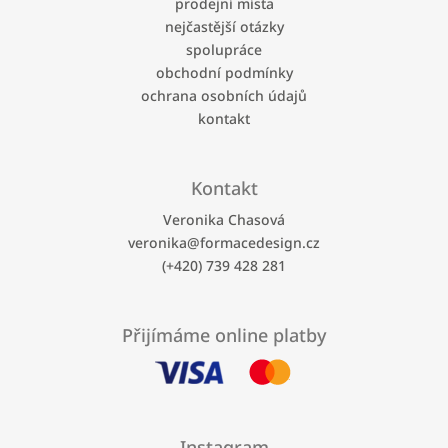
t
prodejní místa
í
í
p
nejčastější otázky
r
spolupráce
v
obchodní podmínky
k
ochrana osobních údajů
y
kontakt
v
ý
p
i
Kontakt
s
u
Veronika Chasová
veronika
@
formacedesign.cz
(+420) 739 428 281
Přijímáme online platby
Instagram