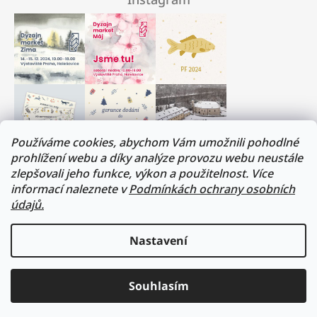
Používáme cookies, abychom Vám umožnili pohodlné
prohlížení webu a díky analýze provozu webu neustále
zlepšovali jeho funkce, výkon a použitelnost. Více
Milí přátelé, musíme si trochu odpočinout :)
informací naleznete v
Podmínkách ochrany osobních
V termínu 17. - 31.července budeme na dovolené.
údajů.
Všechny objednávky budou vyřízeny v prvním
srpnovém týdnu. Děkujeme za pochopení!
Nastavení
Přejeme vám všem krásné léto!
sledovat na instagramu
Lukáš a Veronika
Souhlasím
2026 formacedesign
vytvořil shoptet