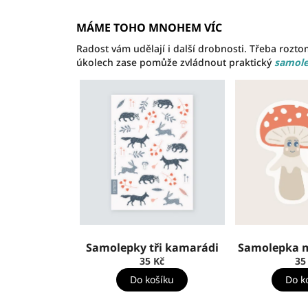
MÁME TOHO MNOHEM VÍC
Radost vám udělají i další drobnosti. Třeba rozto
úkolech zase pomůže zvládnout praktický
samole
Samolepky tři kamarádi
Samolepka 
35 Kč
35
Do košíku
Do k