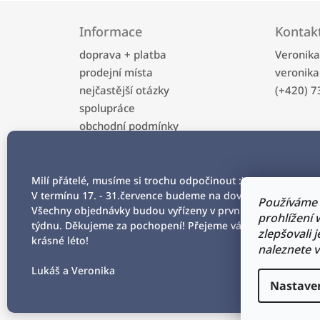
Z
á
Informace
Kontak
p
a
doprava + platba
Veronik
t
prodejní místa
veronika
í
nejčastější otázky
(+420) 7
spolupráce
obchodní podmínky
ochrana osobních údajů
kontakt
Milí přátelé, musíme si trochu odpočinout :)
V termínu 17. - 31.července budeme na dovolené.
Používáme 
Všechny objednávky budou vyřízeny v prvním srpnovém
prohlížení
týdnu. Děkujeme za pochopení! Přejeme vám všem
zlepšovali 
krásné léto!
naleznete v
Lukáš a Veronika
Nastave
2026 formacedesign