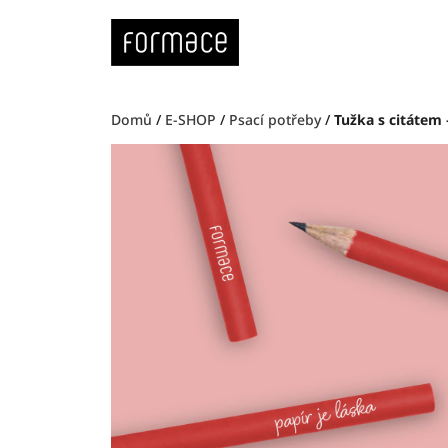
Přejít
na
obsah
Domů
/
E-SHOP
/
Psací potřeby
/
Tužka s citátem 