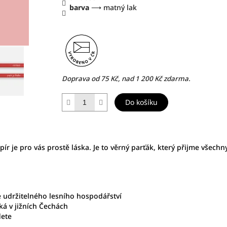
barva
⟶ matný lak
Doprava od 75 Kč, nad 1 200 Kč zdarma.
Do košíku
apír je pro vás prostě láska. Je to věrný parťák, který přijme všech
le udržitelného lesního hospodářství
ká v jižních Čechách
dete