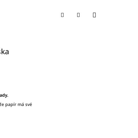
Nákupní koší
Hledat
Přihlášení
ska
ady.
 že papír má své