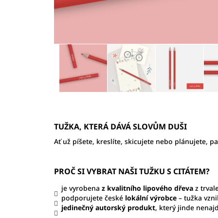
TUŽKA, KTERÁ DÁVÁ SLOVŮM DUŠI
Ať už píšete, kreslíte, skicujete nebo plánujete, p
PROČ SI VYBRAT NAŠI TUŽKU S CITÁTEM?
je vyrobena
z
kvalitního lipového dřeva
z trva
podporujete české
lokální výrobce
– tužka vzni
jedinečný autorský produkt
, který jinde nenaj