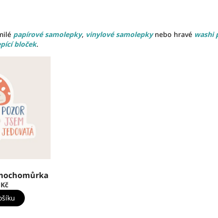
milé
papírové samolepky
,
vinylové samolepky
nebo hravé
washi 
pící bloček
.
mochomůrka
 Kč
ošíku