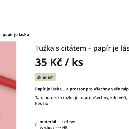
– papír je láska
Tužka s citátem – papír je lá
35 Kč
/ ks
Měrná
skladem
cena:
Papír je láska… a prostor pro všechny vaše náp
Tato autorská tužka je tu pro všechny, kdo věří,
kouzlo.
materiál
⟶ dřevo
tvrdost
⟶ HB