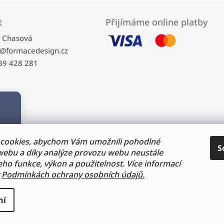
t
Přijímáme online platby
a Chasová
@
formacedesign.cz
39 428 281
cookies, abychom Vám umožnili pohodlné
S
 webu a díky analýze provozu webu neustále
jeho funkce, výkon a použitelnost. Více informací
Podmínkách ochrany osobních údajů.
ní