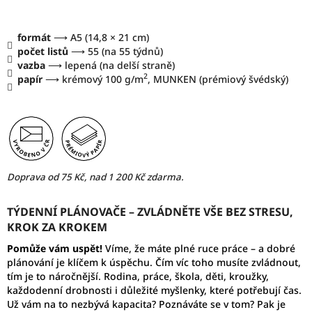
formát
⟶ A5 (14,8 × 21 cm)
počet listů
⟶ 55 (na 55 týdnů)
vazba
⟶ lepená (na delší straně)
2
papír
⟶ krémový 100 g/m
, MUNKEN (prémiový švédský)
Doprava od 75 Kč, nad 1 200 Kč zdarma.
TÝDENNÍ PLÁNOVAČE – ZVLÁDNĚTE VŠE BEZ STRESU,
KROK ZA KROKEM
Pomůže vám uspět!
Víme, že máte plné ruce práce – a dobré
plánování je klíčem k úspěchu. Čím víc toho musíte zvládnout,
tím je to náročnější. Rodina, práce, škola, děti, kroužky,
každodenní drobnosti i důležité myšlenky, které potřebují čas.
Už vám na to nezbývá kapacita? Poznáváte se v tom? Pak je