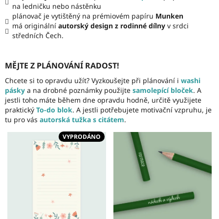
na ledničku nebo nástěnku
plánovač je vytištěný na prémiovém papíru
Munken
má originální
autorský design
z rodinné dílny
v srdci
středních Čech.
MĚJTE Z PLÁNOVÁNÍ RADOST!
Chcete si to opravdu užít? Vyzkoušejte při plánování i
washi
pásky
a na drobné poznámky použijte
samolepící bloček
. A
jestli toho máte během dne opravdu hodně, určitě využijete
praktický
To-do blok
. A jestli potřebujete motivační vzpruhu, je
tu pro vás
autorská tužka s citátem
.
VYPRODÁNO