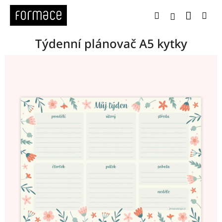
Přejít
Nákup
Hledat
Me
na
Přihlášení
obsah
Týdenní plánovač A5 kytky