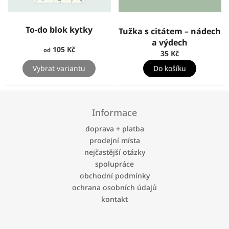
To-do blok kytky
Tužka s citátem – nádech
a výdech
105 Kč
od
35 Kč
Vybrat variantu
Do košíku
Z
á
Informace
p
a
doprava + platba
t
prodejní místa
í
nejčastější otázky
spolupráce
obchodní podmínky
ochrana osobních údajů
kontakt