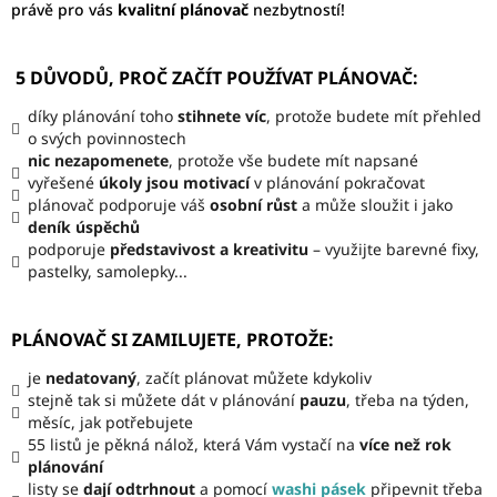
právě pro vás
kvalitní plánovač
nezbytností!
5 DŮVODŮ, PROČ ZAČÍT POUŽÍVAT PLÁNOVAČ:
díky plánování toho
stihnete víc
, protože budete mít přehled
o svých povinnostech
nic nezapomenete
, protože vše budete mít napsané
vyřešené
úkoly jsou motivací
v plánování pokračovat
plánovač podporuje váš
osobní růst
a může sloužit i jako
deník úspěchů
podporuje
představivost a kreativitu
–
využijte barevné fixy,
pastelky, samolepky...
PLÁNOVAČ SI ZAMILUJETE, PROTOŽE:
je
nedatovaný
, začít plánovat můžete kdykoliv
stejně tak si můžete dát v plánování
pauzu
, třeba na týden,
měsíc, jak potřebujete
55 listů je pěkná nálož, která Vám vystačí na
více než rok
plánování
listy se
dají odtrhnout
a pomocí
washi pásek
připevnit třeba