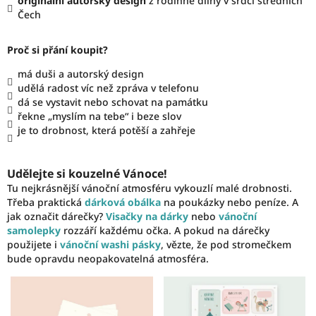
originální autorský design
z rodinné dílny v srdci středních
Čech
Proč si přání koupit?
má duši a autorský design
udělá radost víc než zpráva v telefonu
dá se vystavit nebo schovat na památku
řekne „myslím na tebe“ i beze slov
je to drobnost, která potěší a zahřeje
Udělejte si kouzelné Vánoce!
Tu nejkrásnější vánoční atmosféru vykouzlí malé drobnosti.
Třeba praktická
dárková obálka
na poukázky nebo peníze. A
jak označit dárečky?
Visačky na dárky
nebo
vánoční
samolepky
rozzáří každému očka. A pokud na dárečky
použijete i
vánoční washi pásky
, vězte, že pod stromečkem
bude opravdu neopakovatelná atmosféra.