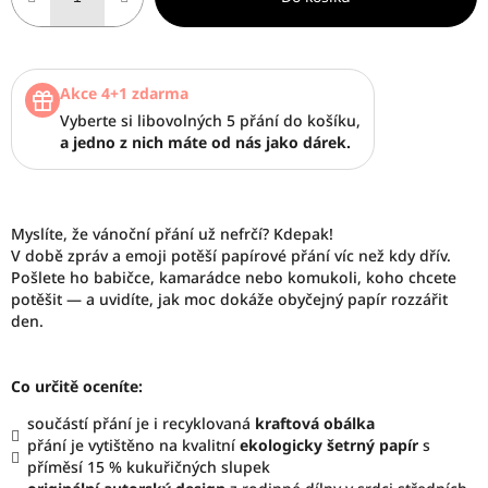
Akce 4+1 zdarma
Vyberte si libovolných 5 přání do košíku,
a jedno z nich máte od nás jako dárek.
Myslíte, že vánoční přání už nefrčí? Kdepak!
V době zpráv a emoji potěší papírové přání víc než kdy dřív.
Pošlete ho babičce, kamarádce nebo komukoli, koho chcete
potěšit — a uvidíte, jak moc dokáže obyčejný papír rozzářit
den.
Co určitě oceníte:
součástí přání je i recyklovaná
kraftová obálka
přání je vytištěno na kvalitní
ekologicky šetrný papír
s
příměsí 15 % kukuřičných slupek