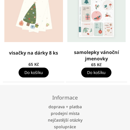
samolepky vánoční
visačky na dárky 8 ks
jmenovky
65 Kč
65 Kč
Do košíku
Do košíku
Z
á
Informace
p
a
doprava + platba
t
prodejní místa
í
nejčastější otázky
spolupráce