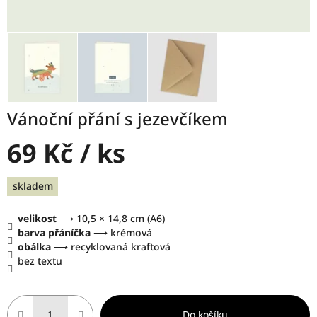
Vánoční přání s jezevčíkem
69 Kč
/ ks
Měrná
skladem
cena:
velikost
⟶ 10,5 × 14,8 cm (A6)
barva přáníčka
⟶ krémová
obálka
⟶ recyklovaná kraftová
bez textu
Do košíku