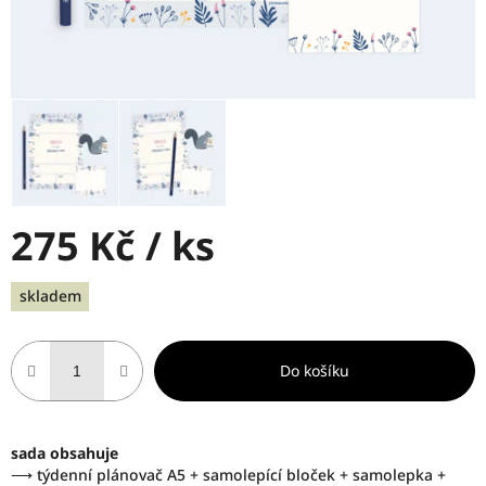
275 Kč
/ ks
Měrná
skladem
cena:
Do košíku
sada obsahuje
⟶ týdenní plánovač A5 + samolepící bloček + samolepka +