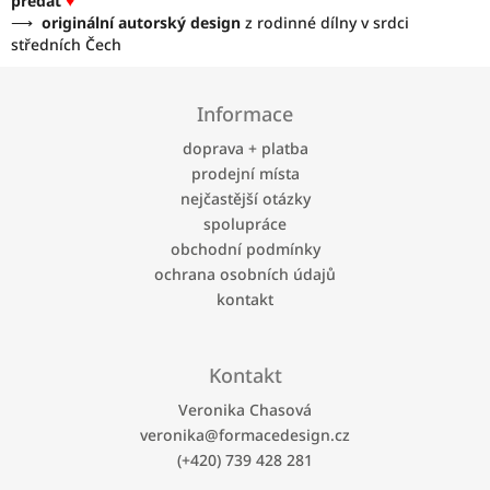
předat
♥
⟶
originální autorský design
z rodinné dílny v srdci
středních Čech
Z
á
Informace
p
a
doprava + platba
t
prodejní místa
í
nejčastější otázky
spolupráce
obchodní podmínky
ochrana osobních údajů
kontakt
Kontakt
Veronika Chasová
veronika
@
formacedesign.cz
(+420) 739 428 281