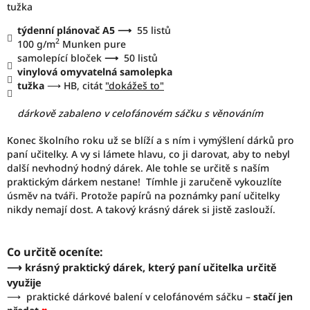
tužka
týdenní plánovač A5 ⟶
55 listů
2
100 g/m
Munken pure
samolepící bloček
⟶
50 listů
vinylová omyvatelná samolepka
tužka
⟶ HB, citát
"dokážeš to"
dárkově zabaleno v celofánovém sáčku s věnováním
Konec školního roku už se blíží a s ním i vymýšlení dárků pro
paní učitelky. A vy si lámete hlavu, co ji darovat, aby to nebyl
další nevhodný hodný dárek. Ale tohle se určitě s naším
praktickým dárkem nestane! Tímhle ji zaručeně vykouzlíte
úsměv na tváři. Protože papírů na poznámky paní učitelky
nikdy nemají dost. A takový krásný dárek si jistě zaslouží.
Co určitě oceníte:
⟶
krásný praktický dárek, který paní učitelka určitě
využije
⟶ praktické dárkové balení v celofánovém sáčku –
stačí jen