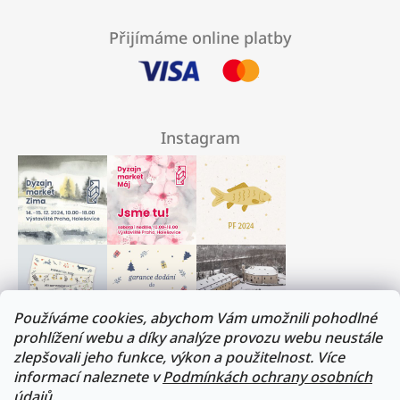
Přijímáme online platby
Instagram
Používáme cookies, abychom Vám umožnili pohodlné
prohlížení webu a díky analýze provozu webu neustále
zlepšovali jeho funkce, výkon a použitelnost. Více
Milí přátelé, musíme si trochu odpočinout :)
informací naleznete v
Podmínkách ochrany osobních
V termínu 17. - 31.července budeme na dovolené.
údajů.