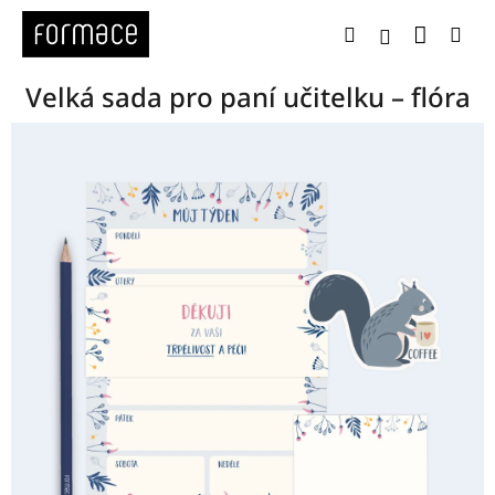
Přejít
Nákup
Hledat
Me
na
Přihlášení
obsah
Velká sada pro paní učitelku – flóra