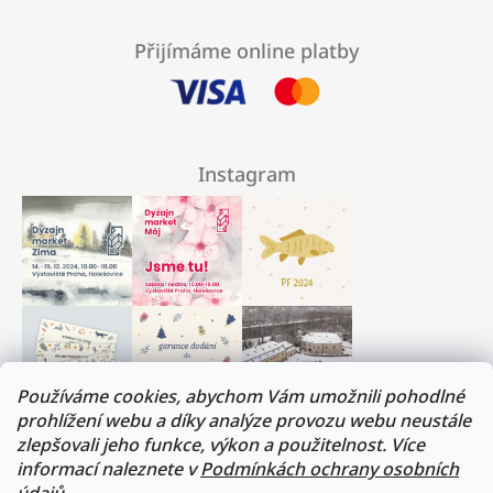
Přijímáme online platby
Instagram
Používáme cookies, abychom Vám umožnili pohodlné
prohlížení webu a díky analýze provozu webu neustále
zlepšovali jeho funkce, výkon a použitelnost. Více
Milí přátelé, musíme si trochu odpočinout :)
informací naleznete v
Podmínkách ochrany osobních
V termínu 17. - 31.července budeme na dovolené.