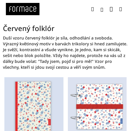
Přejít
Nákup
Hledat
Me
na
Přihlášení
obsah
Červený folklór
Duší vzoru červený folklór je síla, odhodlání a svoboda.
Výrazný květinový motiv v barvách trikolory si hned zamilujete.
Je svěží, kontrastní a všude vynikne. Je jedno, kam si skicák,
sešit nebo blok položíte. Vždy ho najdete, protože na vás už z
dálky bude volat: "Tady jsem, pojď si pro mě!" Vzor pro
všechny, kteří si jdou svojí cestou a věří svým snům.
V
ý
p
i
s
p
r
o
d