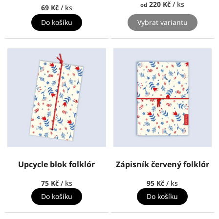
220 Kč
/ ks
od
69 Kč
/ ks
Do košíku
Vybrat variantu
Upcycle blok folklór
Zápisník červený folklór
75 Kč
/ ks
95 Kč
/ ks
Do košíku
Do košíku