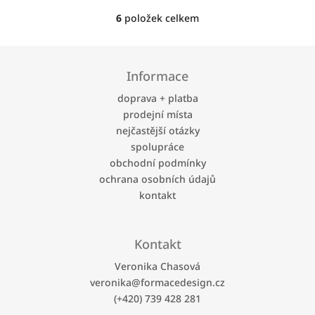
6
položek celkem
O
v
l
Z
á
á
Informace
d
p
a
a
doprava + platba
c
t
prodejní místa
í
í
p
nejčastější otázky
r
spolupráce
v
obchodní podmínky
k
ochrana osobních údajů
y
kontakt
v
ý
p
i
Kontakt
s
u
Veronika Chasová
veronika
@
formacedesign.cz
(+420) 739 428 281