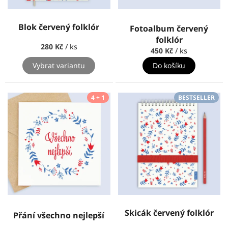
u
k
Blok červený folklór
Fotoalbum červený
t
folklór
ů
280 Kč
/ ks
450 Kč
/ ks
Vybrat variantu
Do košíku
4 + 1
BESTSELLER
Skicák červený folklór
Přání všechno nejlepší