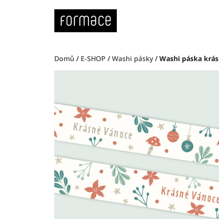
Přejít
na
obsah
Domů
/
E-SHOP
/
Washi pásky
/
Washi páska krá