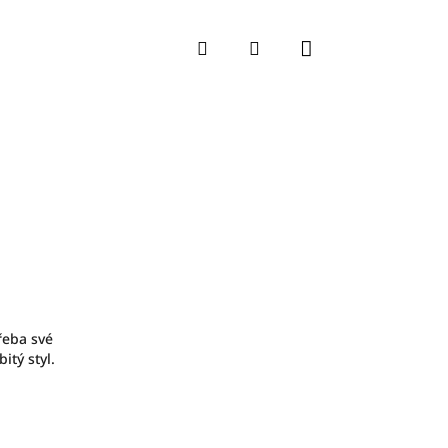
Nákupní koší
Hledat
Přihlášení
řeba své
itý styl.