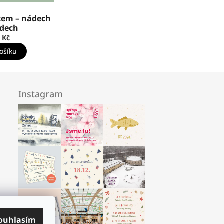
átem – nádech
ýdech
 Kč
ošíku
Instagram
ouhlasím