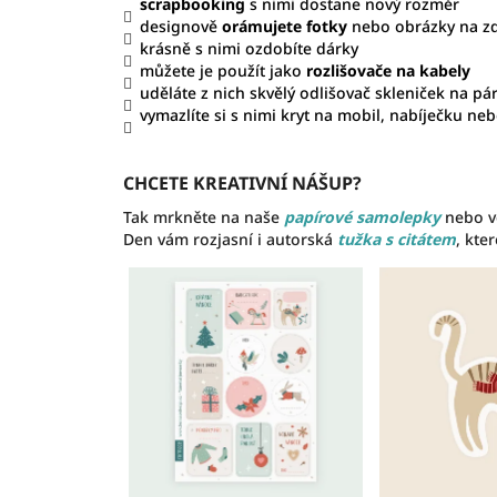
scrapbooking
s nimi dostane nový rozměr
designově
orámujete fotky
nebo obrázky na zd
krásně s nimi ozdobíte dárky
můžete je použít jako
rozlišovače na kabely
uděláte z nich skvělý odlišovač skleniček na pár
vymazlíte si s nimi kryt na mobil, nabíječku neb
CHCETE KREATIVNÍ NÁŠUP?
Tak mrkněte na naše
papírové samolepky
nebo v
Den vám rozjasní i autorská
tužka s citátem
, kte