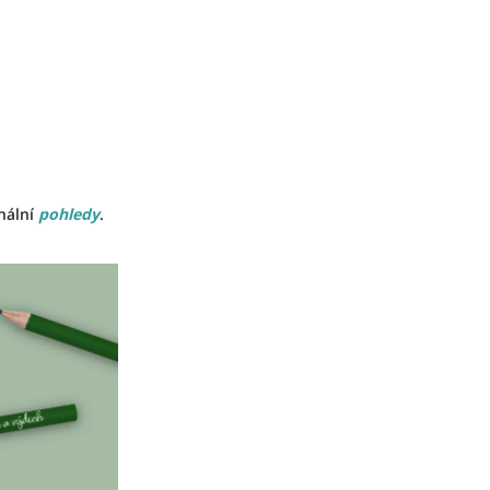
inální
pohledy
.