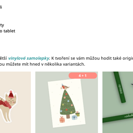
i
ty
o tablet
ětší
vinylové samolepky
. K tvoření se vám můžou hodit také orig
rou můžete mít hned v několika variantách.
4 + 1