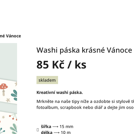
sné Vánoce
Washi páska krásné Vánoce
85 Kč
/ ks
Měrná
skladem
cena:
Kreativní washi páska.
Mrkněte na naše tipy níže a ozdobte si stylově t
fotoalbum, scrapbook nebo diář a dejte jim osob
šířka
⟶ 15 mm
délka
⟶ 10 m