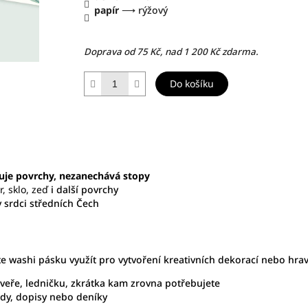
papír
⟶ rýžový
Doprava od 75 Kč, nad 1 200 Kč zdarma.
Do košíku
je povrchy, nezanechává stopy
, sklo, zeď
i další povrchy
v srdci středních Čech
ete washi pásku využít pro vytvoření kreativních dekorací nebo hr
dveře, ledničku, zkrátka kam zrovna potřebujete
ledy, dopisy nebo deníky