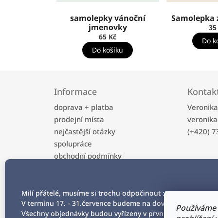
samolepky vánoční
Samolepka 
jmenovky
35
65 Kč
Do k
Do košíku
Z
á
Informace
Kontak
p
a
doprava + platba
Veronik
t
prodejní místa
veronika
í
nejčastější otázky
(+420) 7
spolupráce
obchodní podmínky
ochrana osobních údajů
kontakt
Milí přátelé, musíme si trochu odpočinout :)
V termínu 17. - 31.července budeme na dovolené.
Používáme 
Všechny objednávky budou vyřízeny v prvním srpnovém