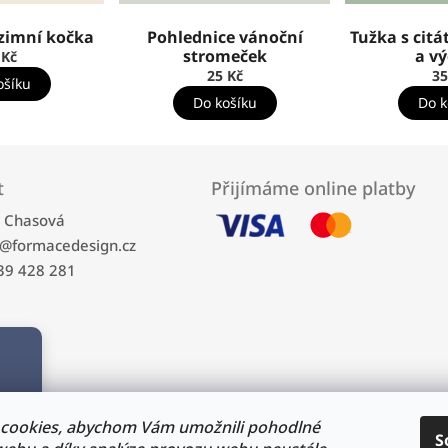
zimní kočka
Pohlednice vánoční
Tužka s cit
stromeček
a v
 Kč
25 Kč
35
ošíku
Do košíku
Do k
t
Přijímáme online platby
a Chasová
@
formacedesign.cz
39 428 281
cookies, abychom Vám umožnili pohodlné
S