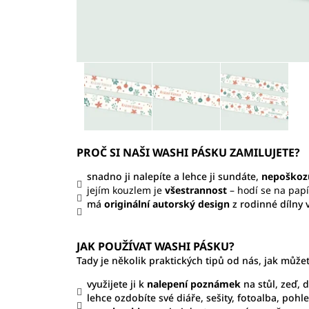
PROČ SI NAŠI WASHI PÁSKU ZAMILUJETE?
snadno ji nalepíte a lehce ji sundáte,
nepoškozu
jejím kouzlem je
všestrannost
– hodí se na papír
má
originální autorský design
z rodinné dílny 
JAK POUŽÍVAT WASHI PÁSKU?
Tady je několik praktických tipů od nás, jak můž
využijete ji k
nalepení poznámek
na stůl, zeď, 
lehce ozdobíte své diáře, sešity, fotoalba, poh