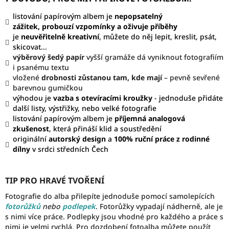
listování papírovým albem je
nepopsatelný
zážitek,
probouzí vzpomínky a oživuje příběhy
je
neuvěřitelně kreativní
, můžete do něj lepit, kreslit, psát,
skicovat...
výběrový šedý papír
vyšší gramáže dá vyniknout fotografiím
i psanému textu
vložené
drobnosti zůstanou tam, kde mají
– pevně sevřené
barevnou gumičkou
výhodou je
vazba s otevíracími kroužky
- jednoduše přidáte
další listy, výstřižky, nebo velké fotografie
listování papírovým albem je
příjemná analogová
zkušenost
, která přináší klid a soustředění
originální
autorský design
a
100%
ruční práce z rodinné
dílny
v srdci středních Čech
TIP PRO HRAVÉ TVOŘENÍ
Fotografie do alba přilepíte jednoduše pomocí samolepících
fotorůžků
nebo
podlepek
. Fotorůžky vypadají nádherně, ale je
s nimi více práce. Podlepky jsou vhodné pro každého a práce s
nimi je velmi rychlá. Pro dozdobení fotoalba můžete použít