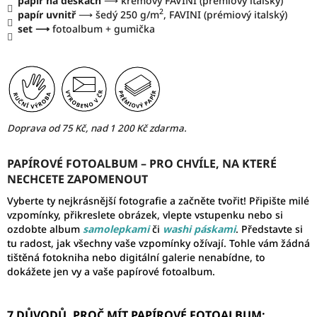
papír na deskách
⟶ krémový FAVINI (prémiový italský)
2
papír uvnitř
⟶ šedý 250 g/m
, FAVINI (prémiový italský)
set ⟶
fotoalbum + gumička
Doprava od 75 Kč, nad 1 200 Kč zdarma.
PAPÍROVÉ FOTOALBUM – PRO CHVÍLE, NA KTERÉ
NECHCETE ZAPOMENOUT
Vyberte ty nejkrásnější fotografie a začněte tvořit! Připište milé
vzpomínky, přikreslete obrázek, vlepte vstupenku nebo si
ozdobte album
samolepkami
či
washi páskami
. Představte si
tu radost, jak všechny vaše vzpomínky ožívají. Tohle vám žádná
tištěná fotokniha nebo digitální galerie nenabídne, to
dokážete jen vy a vaše papírové fotoalbum.
7 DŮVODŮ, PROČ MÍT PAPÍROVÉ FOTOALBUM: