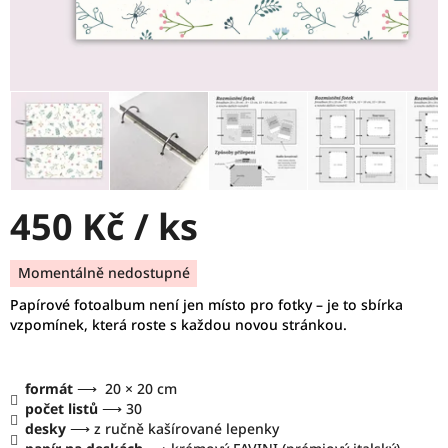
450 Kč
/ ks
Měrná
Momentálně nedostupné
cena:
Papírové fotoalbum není jen místo pro fotky – je to sbírka
vzpomínek, která roste s každou novou stránkou.
formát
⟶ 20 × 20 cm
počet listů
⟶ 30
desky
⟶ z ručně kašírované lepenky