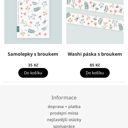
Samolepky s broukem
Washi páska s broukem
35 Kč
85 Kč
Do košíku
Do košíku
Z
á
Informace
p
a
doprava + platba
t
prodejní místa
í
nejčastější otázky
spolupráce