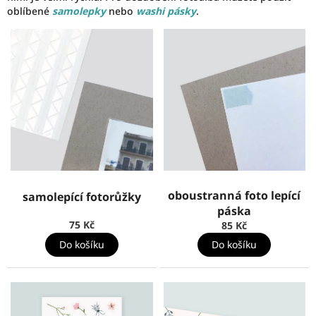
oblíbené
samolepky
nebo
washi pásky
.
oboustranná foto lepící
samolepící fotorůžky
páska
75 Kč
85 Kč
Do košíku
Do košíku