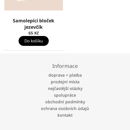
Samolepící bloček
jezevčík
65 Kč
Do košíku
Z
á
Informace
p
a
doprava + platba
t
prodejní místa
í
nejčastější otázky
spolupráce
obchodní podmínky
ochrana osobních údajů
kontakt