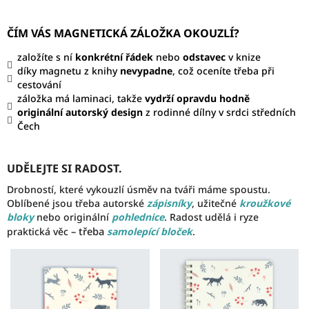
ČÍM VÁS MAGNETICKÁ ZÁLOŽKA OKOUZLÍ?
založíte s ní
konkrétní řádek
nebo
odstavec
v knize
díky magnetu z knihy
nevypadne
, což oceníte třeba při
cestování
záložka má laminaci, takže
vydrží opravdu hodně
originální autorský design
z rodinné dílny v srdci středních
Čech
UDĚLEJTE SI RADOST.
Drobností, které vykouzlí úsměv na tváři máme spoustu.
Oblíbené jsou třeba autorské
zápisníky
, užitečné
kroužkové
bloky
nebo originální
pohlednice
. Radost udělá i ryze
– třeba
praktická věc
samolepící bloček
.