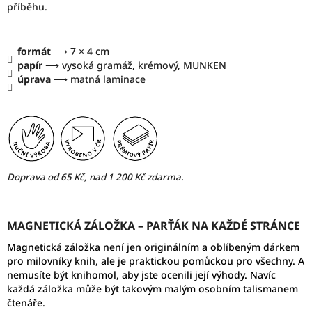
příběhu.
formát
⟶
7 × 4 cm
papír
⟶ vysoká gramáž, krémový, MUNKEN
úprava
⟶ matná laminace
Doprava od 65 Kč, nad 1 200 Kč zdarma.
MAGNETICKÁ ZÁLOŽKA
–
PARŤÁK NA KAŽDÉ STRÁNCE
Magnetická záložka není jen originálním a oblíbeným dárkem
pro milovníky knih, ale je praktickou pomůckou pro všechny. A
nemusíte být knihomol, aby jste ocenili její výhody. Navíc
každá záložka může být takovým malým osobním talismanem
čtenáře.