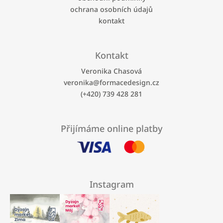
k
ochrana osobních údajů
y
kontakt
v
ý
p
i
Kontakt
s
u
Veronika Chasová
veronika
@
formacedesign.cz
(+420) 739 428 281
Přijímáme online platby
Instagram