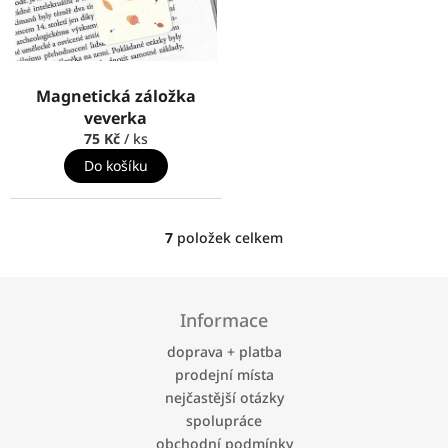
Magnetická záložka
veverka
75 Kč
/ ks
Do košíku
7
položek celkem
O
v
l
Z
á
á
Informace
d
p
a
a
doprava + platba
c
t
prodejní místa
í
í
p
nejčastější otázky
r
spolupráce
v
obchodní podmínky