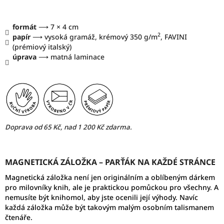
formát
⟶
7 × 4 cm
2
papír
⟶ vysoká gramáž, krémový 350 g/m
, FAVINI
(prémiový italský)
úprava
⟶ matná laminace
Doprava od 65 Kč, nad 1 200 Kč zdarma.
MAGNETICKÁ ZÁLOŽKA
–
PARŤÁK NA KAŽDÉ STRÁNCE
Magnetická záložka není jen originálním a oblíbeným dárkem
pro milovníky knih, ale je praktickou pomůckou pro všechny. A
nemusíte být knihomol, aby jste ocenili její výhody. Navíc
každá záložka může být takovým malým osobním talismanem
čtenáře.