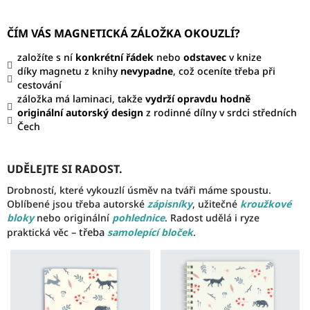
ČÍM VÁS MAGNETICKÁ ZÁLOŽKA OKOUZLÍ?
založíte s ní
konkrétní řádek
nebo
odstavec
v knize
díky magnetu z knihy
nevypadne
, což oceníte třeba při
cestování
záložka má laminaci, takže
vydrží opravdu hodně
originální autorský design
z rodinné dílny v srdci středních
Čech
UDĚLEJTE SI RADOST.
Drobností, které vykouzlí úsměv na tváři máme spoustu.
Oblíbené jsou třeba autorské
zápisníky
, užitečné
kroužkové
bloky
nebo originální
pohlednice
. Radost udělá i ryze
– třeba
praktická věc
samolepící bloček
.