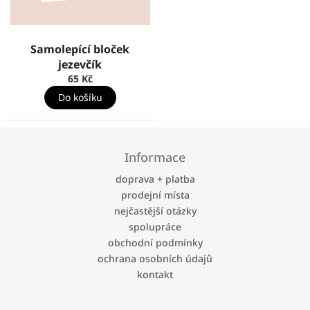
Samolepící bloček
jezevčík
65 Kč
Do košíku
Z
á
Informace
p
a
doprava + platba
t
prodejní místa
í
nejčastější otázky
spolupráce
obchodní podmínky
ochrana osobních údajů
kontakt