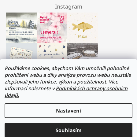
Instagram
Používáme cookies, abychom Vám umožnili pohodlné
prohlížení webu a díky analýze provozu webu neustále
zlepšovali jeho funkce, výkon a použitelnost. Více
Milí přátelé, musíme si trochu odpočinout :)
informací naleznete v
Podmínkách ochrany osobních
V termínu 17. - 31.července budeme na dovolené.
údajů.
Všechny objednávky budou vyřízeny v prvním
srpnovém týdnu. Děkujeme za pochopení!
Nastavení
Přejeme vám všem krásné léto!
sledovat na instagramu
Lukáš a Veronika
Souhlasím
2026 formacedesign
vytvořil shoptet