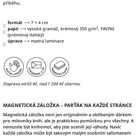
příběhu.
formát
⟶
7 × 4 cm
2
papír
⟶ vysoká gramáž, krémový 350 g/m
, FAVINI
(prémiový italský)
úprava
⟶ matná laminace
Doprava od 65 Kč, nad 1 200 Kč zdarma.
MAGNETICKÁ ZÁLOŽKA
–
PARŤÁK NA KAŽDÉ STRÁNCE
Magnetická záložka není jen originálním a oblíbeným dárkem
pro milovníky knih, ale je praktickou pomůckou pro všechny. A
nemusíte být knihomol, aby jste ocenili její výhody. Navíc
každá záložka může být takovým malým osobním talismanem