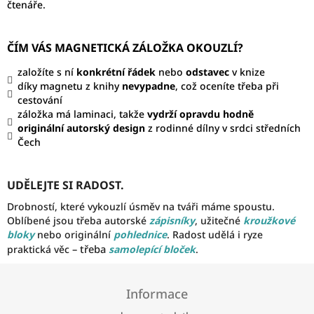
čtenáře.
ČÍM VÁS MAGNETICKÁ ZÁLOŽKA OKOUZLÍ?
založíte s ní
konkrétní řádek
nebo
odstavec
v knize
díky magnetu z knihy
nevypadne
, což oceníte třeba při
cestování
záložka má laminaci, takže
vydrží opravdu hodně
originální autorský design
z rodinné dílny v srdci středních
Čech
UDĚLEJTE SI RADOST.
Drobností, které vykouzlí úsměv na tváři máme spoustu.
Oblíbené jsou třeba autorské
zápisníky
, užitečné
kroužkové
bloky
nebo originální
pohlednice
. Radost udělá i ryze
– třeba
praktická věc
samolepící bloček
.
Z
á
Informace
p