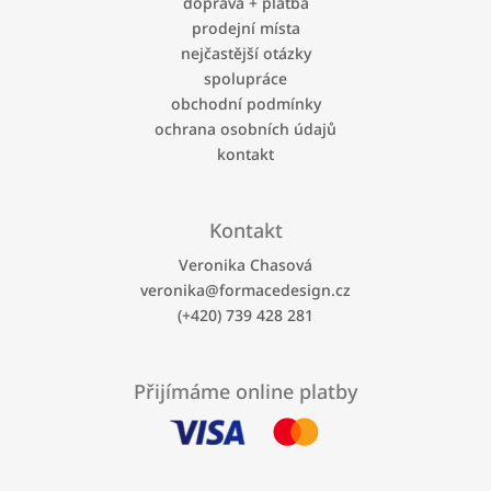
a
doprava + platba
t
prodejní místa
í
nejčastější otázky
spolupráce
obchodní podmínky
ochrana osobních údajů
kontakt
Kontakt
Veronika Chasová
veronika
@
formacedesign.cz
(+420) 739 428 281
Přijímáme online platby