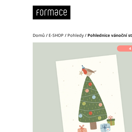
Přejít
na
obsah
Domů
/
E-SHOP
/
Pohledy
/
Pohlednice vánoční 
4