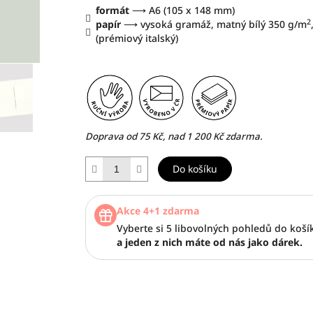
formát
⟶ A6 (105 x 148 mm)
2
papír
⟶ vysoká gramáž, matný bílý 350 g/m
(prémiový italský)
Doprava od 75 Kč, nad 1 200 Kč zdarma.
Do košíku
Akce 4+1 zdarma
Vyberte si 5 libovolných pohledů do koší
a jeden z nich máte od nás jako dárek.