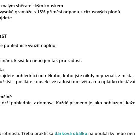
al malým sběratelským kouskem
vysoké gramáže s 15% příměsí odpadu z citrusových plodů
ajdete
OST
te pohlednice využít naplno:
ninám, k svátku nebo jen tak pro radost.
ta
 najdete pohlednici od někoho, koho jste nikdy nepoznali, z místa,
ružství – posíláte kousek své radosti do světa a na oplátku dostává
vočině
 drží pohlednici z domova. Každé písmeno je jako pohlazení, každ
drobnosti. Třeba praktická
dárková obálka
na poukázky nebo pení