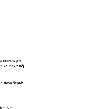
 o kterém jste
te kousek z něj
é slovo šeptá:
ze. A jak