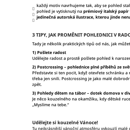
k
aždý motiv navrhujeme tak, aby se pohled st
pohled je vytisknutý na
prémiový italský papír
jedinečná autorská ilustrace, kterou jinde nen
3 TIPY, JAK PROMĚNIT POHLEDNICI V RAD
Tady je několik praktických tipů od nás, jak může
1) Pošlete radost
Udělejte radost a prostě pošlete pohled k naroze
2) Postcrossing – pohlednice plné příběhů ze svě
Představte si ten pocit, když otevřete schránku a
třeba jen snili. Postcrossing je jako malé dobrod
zpět.
3) Pohledy dětem na tábor – dotek domova v di
Je něco kouzelného na okamžiku, kdy dětské ruce
„Myslíme na tebe.“
Udělejte si kouzelné Vánoce!
Tu nejkrásnější vánoční atmosféru vykouzlí malé 