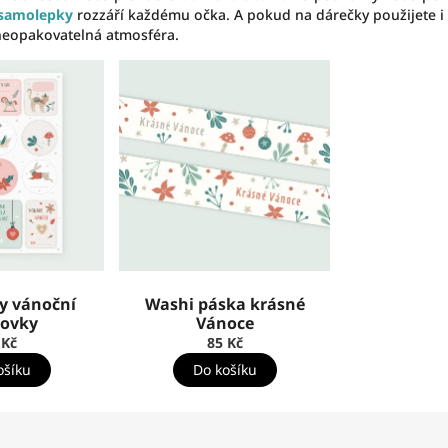
 samolepky
rozzáří každému očka. A pokud na dárečky použijete i
neopakovatelná atmosféra.
y vánoční
Washi páska krásné
ovky
Vánoce
 Kč
85 Kč
ošíku
Do košíku