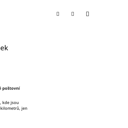
Nákupní koší
Hledat
Přihlášení
ček
é poštovní
, kde jsou
 kilometrů, jen