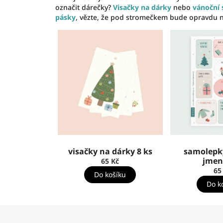
označit dárečky?
Visačky na dárky
nebo
vánoční
pásky
, vězte, že pod stromečkem bude opravdu 
visačky na dárky 8 ks
samolepk
jmen
65 Kč
65
Do košíku
Do k
Z
á