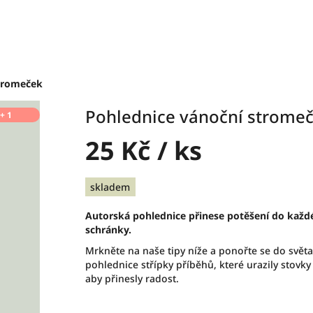
stromeček
Pohlednice vánoční strome
 + 1
25 Kč
/ ks
Měrná
skladem
cena:
Autorská pohlednice přinese potěšení do každ
schránky.
Mrkněte na naše tipy níže a ponořte se do světa
pohlednice střípky příběhů, které urazily stovky
aby přinesly radost.