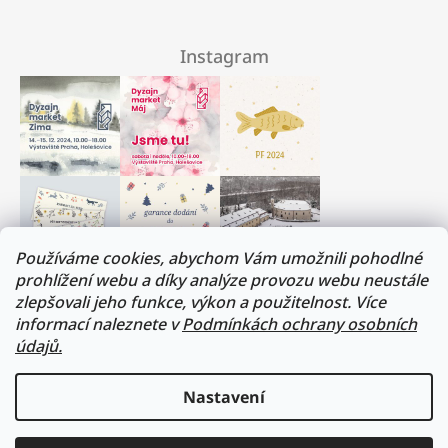
Instagram
Používáme cookies, abychom Vám umožnili pohodlné
prohlížení webu a díky analýze provozu webu neustále
zlepšovali jeho funkce, výkon a použitelnost. Více
Milí přátelé, musíme si trochu odpočinout :)
informací naleznete v
Podmínkách ochrany osobních
V termínu 17. - 31.července budeme na dovolené.
údajů.
Všechny objednávky budou vyřízeny v prvním
srpnovém týdnu. Děkujeme za pochopení!
Nastavení
Přejeme vám všem krásné léto!
sledovat na instagramu
Lukáš a Veronika