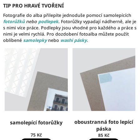
TIP PRO HRAVÉ TVOŘENÍ
Fotografie do alba přilepíte jednoduše pomocí samolepících
fotorůžků
nebo
podlepek
. Fotorůžky vypadají nádherně, ale je
s nimi více práce. Podlepky jsou vhodné pro každého a práce s
nimi je velmi rychlá. Pro dozdobení fotoalba můžete použít
oblíbené
samolepky
nebo
washi pásky
.
oboustranná foto lepící
samolepící fotorůžky
páska
75 Kč
85 Kč