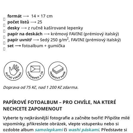
formát
⟶ 14 × 17 cm
počet listů
⟶ 25
desky
⟶ z ručně kašírované lepenky
papír na deskách
⟶ krémový FAVINI (prémiový italský)
2
papír uvnitř
⟶ šedý 250 g/m
, FAVINI (prémiový italský)
set ⟶
fotoalbum + gumička
Doprava od 75 Kč, nad 1 200 Kč zdarma.
PAPÍROVÉ FOTOALBUM – PRO CHVÍLE, NA KTERÉ
NECHCETE ZAPOMENOUT
Vyberte ty nejkrásnější fotografie a začněte tvořit! Připište milé
vzpomínky, přikreslete obrázek, vlepte vstupenku nebo si
ozdobte album
samolepkami
či
washi páskami
. Představte si