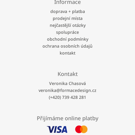
Informace
p
a
doprava + platba
t
prodejní místa
í
nejčastější otázky
spolupráce
obchodní podmínky
ochrana osobních údajů
kontakt
Kontakt
Veronika Chasová
veronika
@
formacedesign.cz
(+420) 739 428 281
Přijímáme online platby