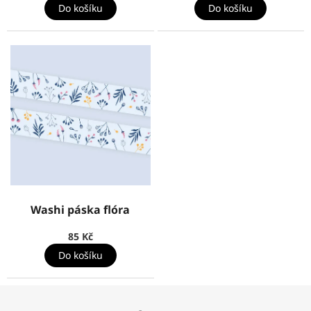
Do košíku
Do košíku
Washi páska flóra
85 Kč
Do košíku
Z
á