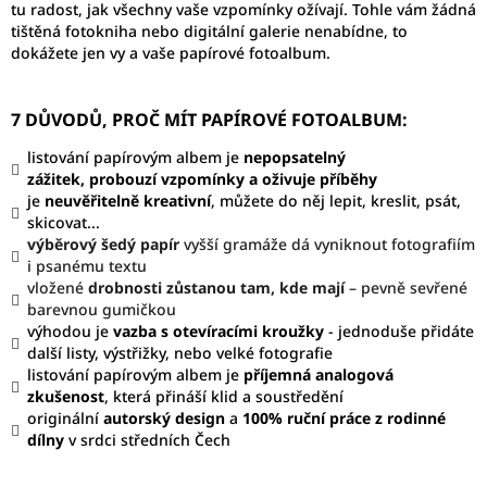
tu radost, jak všechny vaše vzpomínky ožívají. Tohle vám žádná
tištěná fotokniha nebo digitální galerie nenabídne, to
dokážete jen vy a vaše papírové fotoalbum.
7 DŮVODŮ, PROČ MÍT PAPÍROVÉ FOTOALBUM:
listování papírovým albem je
nepopsatelný
zážitek,
probouzí vzpomínky a oživuje příběhy
je
neuvěřitelně kreativní
, můžete do něj lepit, kreslit, psát,
skicovat...
výběrový šedý papír
vyšší gramáže dá vyniknout fotografiím
i psanému textu
vložené
drobnosti zůstanou tam, kde mají
– pevně sevřené
barevnou gumičkou
výhodou je
vazba s otevíracími kroužky
- jednoduše přidáte
další listy, výstřižky, nebo velké fotografie
listování papírovým albem je
příjemná analogová
zkušenost
, která přináší klid a soustředění
originální
autorský design
a
100%
ruční práce z rodinné
dílny
v srdci středních Čech