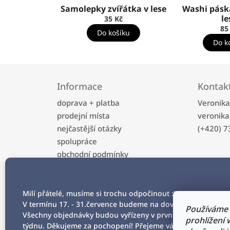
Samolepky zvířátka v lese
Washi páska
le
35 Kč
85
Do košíku
Do k
Z
á
Informace
Kontak
p
a
doprava + platba
Veronik
t
prodejní místa
veronika
í
nejčastější otázky
(+420) 7
spolupráce
obchodní podmínky
ochrana osobních údajů
kontakt
Milí přátelé, musíme si trochu odpočinout :)
V termínu 17. - 31.července budeme na dovolené.
Používáme 
Všechny objednávky budou vyřízeny v prvním srpnovém
prohlížení
týdnu. Děkujeme za pochopení! Přejeme vám všem