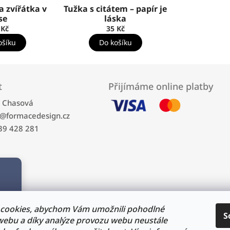
 zvířátka v
Tužka s citátem – papír je
se
láska
 Kč
35 Kč
ošíku
Do košíku
t
Přijímáme online platby
a Chasová
@
formacedesign.cz
39 428 281
cookies, abychom Vám umožnili pohodlné
S
 webu a díky analýze provozu webu neustále