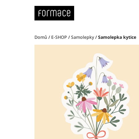
Přejít
na
obsah
Domů
/
E-SHOP
/
Samolepky
/
Samolepka kytice