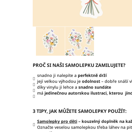
PROČ SI NAŠI SAMOLEPKU ZAMILUJETE?
snadno ji nalepíte a
perfektně drží
její velkou výhodou je
odolnost
– dobře snáší 
díky vinylu ji lehce a
snadno sundáte
má
jedinečnou autorskou ilustraci, kterou jin
3 TIPY, JAK MŮŽETE SAMOLEPKY POUŽÍT:
Samolepky pro děti
– kouzelný doplněk na ka
Označte veselou samolepkou třeba láhev na pití