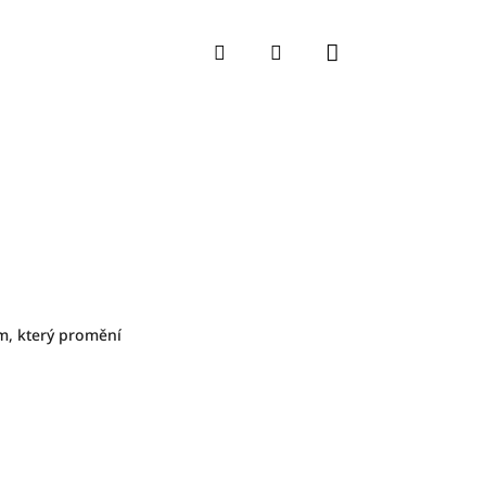
Nákupní koší
Hledat
Přihlášení
m, který promění