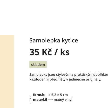
Samolepka kytice
35 Kč
/ ks
Měrná
skladem
cena:
Samolepky jsou stylovým a praktickým doplňke
každodenní předměty v jedinečné originály.
formát
⟶ 6,2 × 5 cm
materiál
⟶ matný vinyl