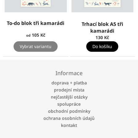
To-do blok tři kamarádi
Trhací blok A5 tři
kamarádi
105 Kč
od
130 Kč
Vybrat variantu
Do košíku
Z
á
Informace
p
a
doprava + platba
t
prodejní místa
í
nejčastější otázky
spolupráce
obchodní podmínky
ochrana osobních údajů
kontakt