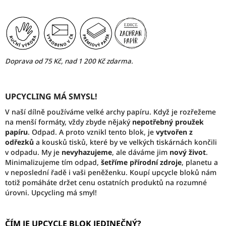
Doprava od 75 Kč, nad 1 200 Kč zdarma.
UPCYCLING MÁ SMYSL!
V naší dílně používáme velké archy papíru. Když je rozřežeme
na menší formáty, vždy zbyde nějaký
nepotřebný proužek
papíru
. Odpad. A proto vznikl tento blok, je
vytvořen z
odřezků
a kousků tisků, které by ve velkých tiskárnách končili
v odpadu. My je
nevyhazujeme
, ale dáváme jim
nový život
.
Minimalizujeme tím odpad,
šetříme přírodní zdroje
, planetu a
v neposlední řadě i vaši peněženku. Koupí upcycle bloků nám
totiž pomáháte držet cenu ostatních produktů na rozumné
úrovni. Upcycling má smyl!
ČÍM JE UPCYCLE BLOK JEDINEČNÝ?