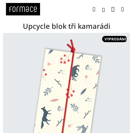
Přejít
Nákup
Hledat
Me
na
Přihlášení
obsah
Upcycle blok tři kamarádi
VYPRODÁNO