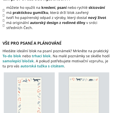
můžete ho využít na
kreslení
,
psaní
nebo rychlé
skicování
má
praktickou gumičku
, která drží blok zavřený
tvoří ho papírenský odpad z výroby, který dostal
nový život
má originální
autorský design
z rodinné dílny
v srdci
středních Čech.
VŠE PRO PSANÍ A PLÁNOVÁNÍ
Hledáte ideální blok na psaní poznámek? Mrkněte na praktický
To-do blok
nebo
trhaci blok
. Na malé poznámky se skvěle hodí
samolepící bloček
. A pokud potřebujete motivační vzpruhu, je
tu pro vás
autorská tužka s citátem
.