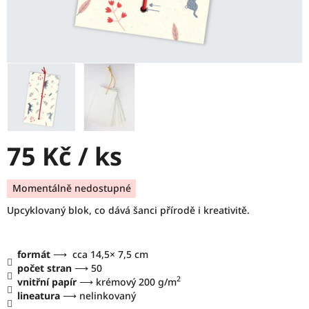
75 Kč
/ ks
Měrná
Momentálně nedostupné
cena:
Upcyklovaný blok, co dává šanci přírodě i kreativitě.
formát
⟶ cca 14,5× 7,5 cm
počet stran
⟶ 50
2
vnitřní papír
⟶ krémový 200 g/m
lineatura
⟶ nelinkovaný