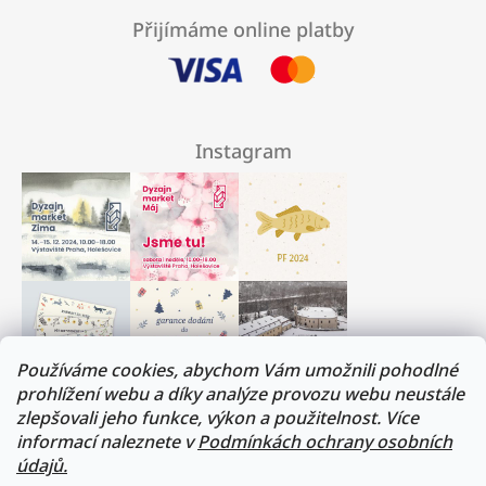
Přijímáme online platby
Instagram
Používáme cookies, abychom Vám umožnili pohodlné
prohlížení webu a díky analýze provozu webu neustále
zlepšovali jeho funkce, výkon a použitelnost. Více
Milí přátelé, musíme si trochu odpočinout :)
informací naleznete v
Podmínkách ochrany osobních
V termínu 17. - 31.července budeme na dovolené.
údajů.
Všechny objednávky budou vyřízeny v prvním