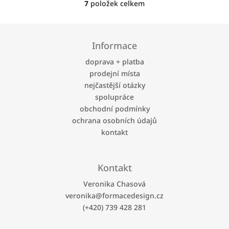
7
položek celkem
O
v
l
Z
á
á
Informace
d
p
a
a
doprava + platba
c
t
prodejní místa
í
í
p
nejčastější otázky
r
spolupráce
v
obchodní podmínky
k
ochrana osobních údajů
y
kontakt
v
ý
p
i
Kontakt
s
u
Veronika Chasová
veronika
@
formacedesign.cz
(+420) 739 428 281