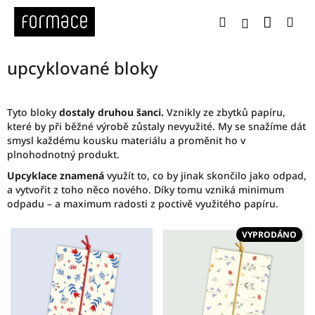
Přejít
Nákup
Hledat
Me
na
Přihlášení
obsah
upcyklované bloky
Tyto bloky
dostaly druhou šanci.
Vznikly ze zbytků papíru,
které by při běžné výrobě zůstaly nevyužité. My se snažíme dát
smysl každému kousku materiálu a proměnit ho v
plnohodnotný produkt.
Upcyklace znamená
využít to, co by jinak skončilo jako odpad,
a vytvořit z toho něco nového. Díky tomu vzniká minimum
odpadu – a maximum radosti z poctivě využitého papíru.
V
VYPRODÁNO
ý
p
i
s
p