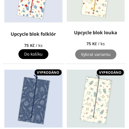
r
o
d
u
k
Upcycle blok louka
Upcycle blok folklór
t
ů
75 Kč
/ ks
75 Kč
/ ks
Do košíku
Vybrat variantu
VYPRODÁNO
VYPRODÁNO